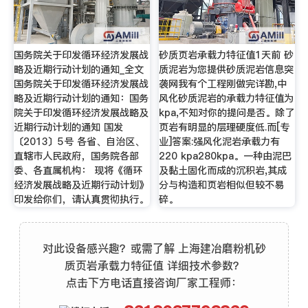
国务院关于印发循环经济发展战
砂质页岩承载力特征值1天前 砂
略及近期行动计划的通知_全文
质泥岩为您提供砂质泥岩信息突
国务院关于印发循环经济发展战
袭网我有个工程刚做完详勘,中
略及近期行动计划的通知：国务
风化砂质泥岩的承载力特征值为
院关于印发循环经济发展战略及
kpa,不知对你的提问是否。除了
近期行动计划的通知 国发
页岩有明显的层理硬度低.而[专
〔2013〕5号 各省、自治区、
业]答案:强风化泥岩承载力有
直辖市人民政府，国务院各部
220 kpa280kpa。一种由泥巴
委、各直属机构： 现将《循环
及黏土固化而成的沉积岩,其成
经济发展战略及近期行动计划》
分与构造和页岩相似但较不易
印发给你们，请认真贯彻执行。
碎。
对此设备感兴趣？或需了解 上海建冶磨粉机砂
质页岩承载力特征值 详细技术参数？
点击下方电话直接咨询厂家工程师：