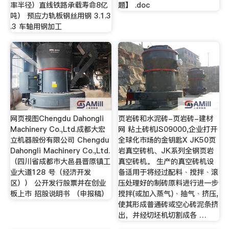
率半径）直线铁路承载寿命8亿
题】 .doc
吨） 预应力轨板钢丝用钢 3.1.3
.3 车轴用钢加工
网页视图Chengdu Dahongli
页岩砖和水泥砖-页岩砖-建材
Machinery Co.,Ltd.成都大宏
网 粘土砖机IS09000,企业打开
立机器股份有限公司 Chengdu
全球化市场的金钥匙X JK50页
Dahongli Machinery Co.,Ltd.
岩真空砖机、JK系列全钢页岩
（四川省成都市大邑县晋原镇工
真空砖机。 生产的真空砖机设
业大道128 号（经济开发
备适用于将经过配料﹑搅拌﹑滚
区）） 公开发行股票并在创业
压处理好的制砖原料进行进一步
板上市 招股说明书 （申报稿）
搅拌(或加入蒸气)﹑抽气﹑挤压,
使其形成普通砖或空心砖泥条挤
出，并经切坯机切割成各 …