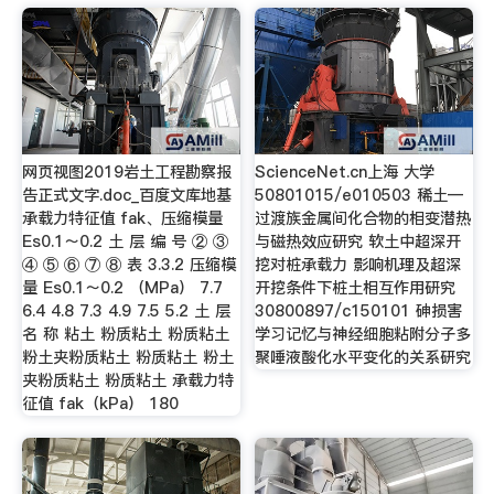
网页视图2019岩土工程勘察报
ScienceNet.cn上海 大学
告正式文字.doc_百度文库地基
50801015/e010503 稀土—
承载力特征值 fak、压缩模量
过渡族金属间化合物的相变潜热
Es0.1～0.2 土 层 编 号 ② ③
与磁热效应研究 软土中超深开
④ ⑤ ⑥ ⑦ ⑧ 表 3.3.2 压缩模
挖对桩承载力 影响机理及超深
量 Es0.1～0.2 （MPa） 7.7
开挖条件下桩土相互作用研究
6.4 4.8 7.3 4.9 7.5 5.2 土 层
30800897/c150101 砷损害
名 称 粘土 粉质粘土 粉质粘土
学习记忆与神经细胞粘附分子多
粉土夹粉质粘土 粉质粘土 粉土
聚唾液酸化水平变化的关系研究
夹粉质粘土 粉质粘土 承载力特
征值 fak（kPa） 180