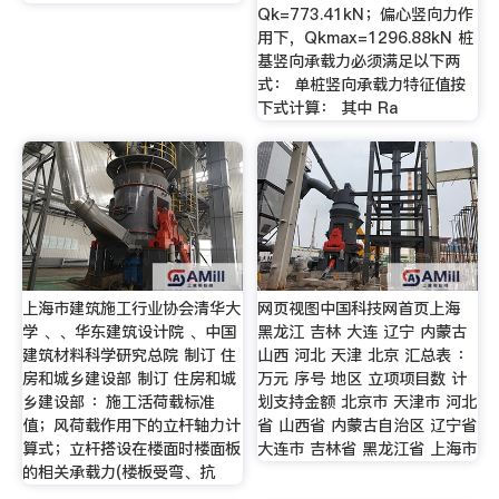
Qk=773.41kN；偏心竖向力作
用下，Qkmax=1296.88kN 桩
基竖向承载力必须满足以下两
式： 单桩竖向承载力特征值按
下式计算： 其中 Ra
上海市建筑施工行业协会清华大
网页视图中国科技网首页上海
学 、、华东建筑设计院 、中国
黑龙江 吉林 大连 辽宁 内蒙古
建筑材料科学研究总院 制订 住
山西 河北 天津 北京 汇总表 ：
房和城乡建设部 制订 住房和城
万元 序号 地区 立项项目数 计
乡建设部 ：施工活荷载标准
划支持金额 北京市 天津市 河北
值；风荷载作用下的立杆轴力计
省 山西省 内蒙古自治区 辽宁省
算式；立杆搭设在楼面时楼面板
大连市 吉林省 黑龙江省 上海市
的相关承载力(楼板受弯、抗