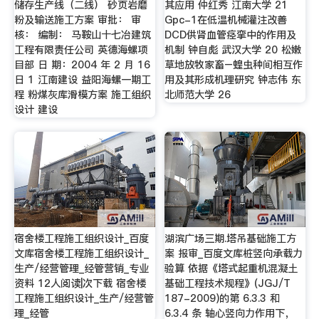
储存生产线（二线） 砂页岩磨
其应用 仲红秀 江南大学 21
粉及输送施工方案 审批： 审
Gpc-1在低温机械灌注改善
核： 编制： 马鞍山十七冶建筑
DCD供肾血管痉挛中的作用及
工程有限责任公司 英德海螺项
机制 钟自彪 武汉大学 20 松嫩
目部 日 期：2004 年 2 月 16
草地放牧家畜–蝗虫种间相互作
日 1 江南建设 益阳海螺一期工
用及其形成机理研究 钟志伟 东
程 粉煤灰库滑模方案 施工组织
北师范大学 26
设计 建设
宿舍楼工程施工组织设计_百度
湖滨广场三期.塔吊基础施工方
文库宿舍楼工程施工组织设计_
案 报审_百度文库桩竖向承载力
生产/经营管理_经管营销_专业
验算 依据《塔式起重机混凝土
资料 12人阅读|次下载 宿舍楼
基础工程技术规程》(JGJ/T
工程施工组织设计_生产/经营管
187-2009)的第 6.3.3 和
理_经管
6.3.4 条 轴心竖向力作用下，