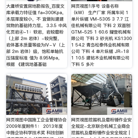
大庸桥安置房地勘报告_百度文
网页视图1序号 设备名称
库承载力特征值 fa=300Kpa，
（kW） 生产厂家 所属车间 1
本层厚度较小，不 宜做拟建建
单片纵锯 VM-5305 3 7.7 江
筑物的基础持力层。 3.3.5 中风
佳机械有限公司 下料 2 双面刨
化页岩④-1：软岩，岩较磨粉
GTM-525 1 60.6 耀登机械有
（上部 2m 岩体）-较完整，
限公司 下料 3 砂光机 KS1300
岩体基本质量等级为Ⅳ-Ⅴ（上
1 54.2 青岛松泰伟业机械有限
部 2m 岩体）级，饱和单轴抗
公司 下料 4 单片纵锯 JR-18
压强度标准 值为 8.95Mpa，
1 10.5 建铭木业机械有限公司
根据 《建筑地基基础
下料 5 多片
网页视图中国施工企业管理协会
网页视图挖掘机及磨粉锤作业安
2009年度附件1： 2013年度
全规定-北京联合机械工业商会
中施企协科学技术奖 科技创新
挖掘机及磨粉锤作业安全规定 |