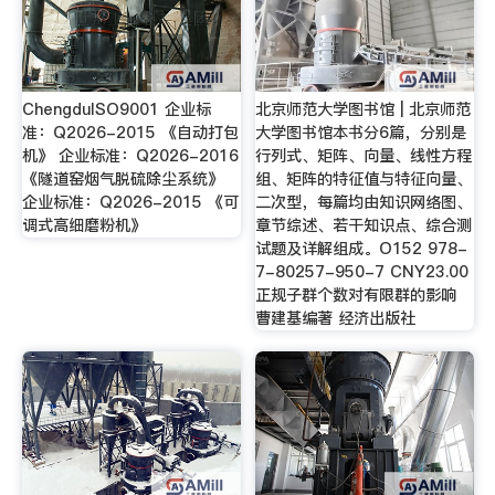
ChengduISO9001 企业标
北京师范大学图书馆 | 北京师范
准：Q2026-2015 《自动打包
大学图书馆本书分6篇，分别是
机》 企业标准：Q2026-2016
行列式、矩阵、向量、线性方程
《隧道窑烟气脱硫除尘系统》
组、矩阵的特征值与特征向量、
企业标准：Q2026-2015 《可
二次型，每篇均由知识网络图、
调式高细磨粉机》
章节综述、若干知识点、综合测
试题及详解组成。O152 978-
7-80257-950-7 CNY23.00
正规子群个数对有限群的影响
曹建基编著 经济出版社