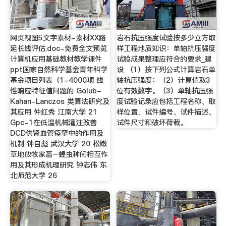
网页视图5文字素材-素材XX路
岩石抗压强度试验按多少立方取
延长线评估.doc-免费全文预览
样工程地质知识：单轴抗压强度
计算机应用基础教材教学课件
试验成果整理应符合的要求_建
ppt国家自然科学基金青年科学
设 （1）按下列公式计算岩石单
基金项目列表（1-4000项 线
轴抗压强度：（2）计算值取3
性响应特征值问题的 Golub-
位有效数字。（3）单轴抗压强
Kahan-Lanczos 类算法研究及
度试验记录应包括工程名称、取
其应用 仲红秀 江南大学 21
样位置、试件编号、试件描述、
Gpc-1在低温机械灌注改善
试件尺寸和破坏荷载。
DCD供肾血管痉挛中的作用及
机制 钟自彪 武汉大学 20 松嫩
草地放牧家畜–蝗虫种间相互作
用及其形成机理研究 钟志伟 东
北师范大学 26