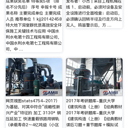
成果获奖名单 特等奖5项 （排
发布者：小杰 | 来自工程机械在
名不分先后） 序号 申报卡号 成
线 1、启动前，必须对设备及安
果名称 主要完成单位 主要完成
全设施进行全面检查；启动后，
人员 推荐单位 1 kjj20142458
必须确认回转半径及行走方向上
特大地下洞室群优质高效安全环
无人，鸣笛警示后，方 …
保施工关键技术与应用 中国水
利水电第十四工程局有限公司，
中国水利水电第七工程局有限公
司，中 …
网页视图stats4754-2017）
2017年考研题库-重庆大学
为基础，对其中符合“战略性新
《建筑构造（上册）【经典教材
兴产业”特征的 加工 3130* 钢
2017年考研题库-重庆大学
压延加工 快速重载铁路用钢轨
《建筑构造（上册）【经典教材
（承载寿命2～4亿吨级（小区
课后习题＋章节题库＋模拟试