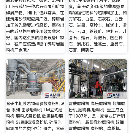
屑岩是经过风化、搬运、沉积作
粉机)主要适用于对中、低硬
用下形成的一种岩石碎屑和矿物
度，莫氏硬度≤6级的非易燃易
碎屑产物，利用价值非常高，在
爆的脆性物料的超细粉加工，如
建筑用砂领域应用广泛。碎屑岩
方解石、白垩、石灰石、白云
加工首先需要进行磨粉，磨粉出
石、炭黑、高岭土、膨润土、滑
来的成品物料的使用效果非常
石、云母、菱镁矿、伊利石、叶
好。国内这么多的磨粉设备厂家
腊石、蛭石、海泡石、凹凸棒
中，客户应该选择哪个碎屑岩磨
石、累托石、硅藻土、重晶石、
粉机厂家呢？
石膏、明矾石
含砾中粗砂岩物理参数磨粉机设
雷蒙磨粉机,高压磨粉机,超细磨
备 系列 雷蒙磨粉机 LM立式磨
粉机,磨粉机,磨粉机, 重工成立
粉机 磨粉式磨粉机 欧版梯形磨
于1987年，是一家专业研产销
粉机 S超细微粉磨粉机 碎屑岩
磨粉机、超细微粉磨粉机,超细
储集层的岩类包括：砾岩，含砾
雷蒙磨粉机,磨粉站、磨粉机、