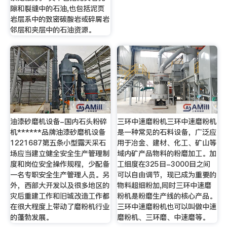
隙和裂缝中的石油,也包括泥页
岩层系中的致密碳酸岩或碎屑岩
邻层和夹层中的石油资源。
油漆砂磨机设备-国内石头粉碎
三环中速磨粉机三环中速磨粉机
机******品牌油漆砂磨机设备
是一种常见的石料设备，广泛应
1221687第五条小型露天采石
用于冶金、建材、化工、矿山等
场应当建立健全安全生产管理制
域内矿产品物料的粉磨加工。加
度和岗位安全操作规程，少配备
工细度在325目-3000目之间
一名专职安全生产管理人员。另
可以自由调节，现已成为重要的
外，西部大开发以及很多地区的
物料超细粉加,同时三环中速磨
灾后重建工作和旧城改造工作都
粉机是粉磨生产线的核心产品。
在很大程度上带动了磨粉机行业
三环中速磨粉机也可以叫做中速
的蓬勃发展。
磨粉机、三环磨、中速磨等。