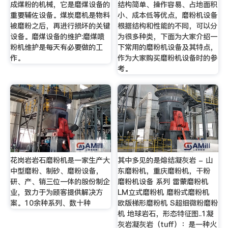
成煤粉的机械，它是磨煤设备的
结构简单、操作容易、占地面积
重要辅佐设备。煤炭磨机是物料
小、成本低等优点，磨粉机设备
被磨粉之后，再进行损坏的关键
根据结构和性能的不同，可以分
设备。磨煤设备的维护:磨煤喷
为很多种类，下面为大家介绍一
粉机维护是每天有必要做的工
下常用的磨粉机设备及其特点，
作。
作为大家购买磨粉机设备时的参
考。
花岗岩岩石磨粉机是一家生产大
其中多见的是熔结凝灰岩 - 山
中型磨粉、制砂、磨粉设备，
东磨粉机，重庆磨粉机，干粉
研、产、销三位一体的股份制企
磨粉机设备 系列 雷蒙磨粉机
业，致力于为顾客提供解决方
LM立式磨粉机 磨粉式磨粉机
案。10余种系列、数十种
欧版梯形磨粉机 S超细微粉磨粉
机 地球岩石，形态特征图..1凝
灰岩凝灰岩（tuff）：是一种火