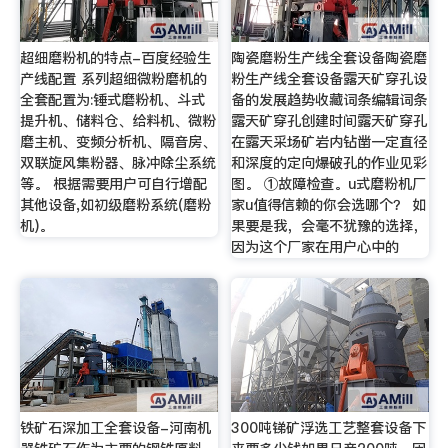
超细磨粉机的特点-百度经验生
陶瓷磨粉生产线全套设备陶瓷磨
产线配置 系列超细微粉磨机的
粉生产线全套设备露天矿穿孔设
全套配置为:锤式磨粉机、斗式
备的发展趋势收藏词条编辑词条
提升机、储料仓、给料机、微粉
露天矿穿孔创建时间露天矿穿孔
磨主机、变频分析机、隔音房、
在露天采场矿岩内钻凿一定直径
双联旋风集粉器、脉冲除尘系统
和深度的定向爆破孔的作业见彩
等。 根据需要用户可自行增配
图。 ①故障检查。u式磨粉机厂
其他设备,如初级磨粉系统(磨粉
家u值得信赖的你会选哪个？ 如
机)。
果要是我，会毫不犹豫的选择，
因为这个厂家在用户心中的
铁矿石深加工全套设备-河南机
300吨锑矿浮选工艺整套设备下