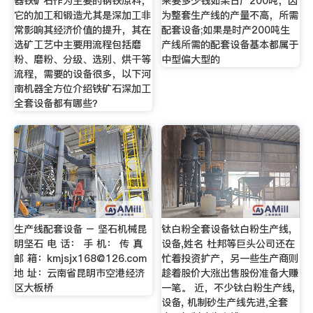
器铁矿石作为主要的钢铁原料，
来要多少钱如果日产200吨，因
它的加工和锻造尤其是深加工非
为整套生产线的产量不高，所需
常影响其经济价值的提升，其在
配套设备;如果是时产200吨生
选矿工艺中主要用流程包括磨
产线所需的配套设备基本都属于
粉、磨粉、分级、选别、烘干等
中型偏大型的
流程，需要的设备很多，以下河
南机器全方位介绍铁矿石深加工
全套设备都有哪些？
生产线配套设备 – 坚石机械昆
钛白粉全套设备钛白粉生产线,
明坚石 电 话： 手 机： 传 真
设备,姓名 杜邦等巨头公司还在
邮 箱：
kmjsjx168@126.com
忙着投资扩产，另一些生产商则
地 址：云南省昆明市空港经济
趁着股价大涨出售股份准备大赚
区大板桥
一笔。 近，不少钛白粉生产线,
设备, 机制砂生产线先进,全套