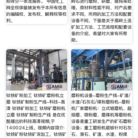
粉筛分一条龙服务。 中国化工
岭石进行磨粉、研磨、提纯等处
网全权保留被发布于本所有信息
理，原材料性能不同、对产品要
的编辑权、发布权、解释权等权
求不同，所用的加工方法和配套
利。
设备不同，下面是关于高岭土选
矿加工方法、工艺流程和配套设
备的介绍，希望对大家有所帮
助。
钛铁矿粉加工 钛铁矿磨粉机立
磨粉机设备-磨粉生产线-矿渣/
磨 钛铁矿制粉生产线-科技-高
水渣/石灰石/煤粉磨粉机-磨粉
清 钛铁矿粉加工 钛铁矿磨粉机
机厂家磨粉机：立式辊磨机、超
立磨 钛铁矿制粉生产线 是在优
细磨、微粉磨、磨煤机等磨粉机
酷播出的科技高清视频,于
设备是重工研发生产的矿石磨粉
14:00:24上线。视频内容简介:
设备；重工磨粉机能够针对石灰
钛铁矿粉钛铁矿深加工，钛铁矿
石、滑石、矿渣、水渣、粉煤