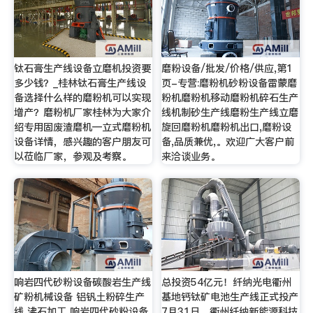
钛石膏生产线设备立磨机投资要
磨粉设备/批发/价格/供应,第1
多少钱？_桂林钛石膏生产线设
页-专营:磨粉机砂粉设备雷蒙磨
备选择什么样的磨粉机可以实现
粉机磨粉机移动磨粉机碎石生产
增产？磨粉机厂家桂林为大家介
线机制砂生产线磨粉生产线立磨
绍专用固废渣磨机—立式磨粉机
旋回磨粉机磨粉机出口,磨粉设
设备详情，感兴趣的客户朋友可
备,品质兼优,。欢迎广大客户前
以莅临厂家，参观及考察。
来洽谈业务。
响岩四代砂粉设备碳酸岩生产线
总投资54亿元！纤纳光电衢州
矿粉机械设备 铝钒土粉碎生产
基地钙钛矿电池生产线正式投产
线 沸石加工 响岩四代砂粉设备
7月31日，衢州纤纳新能源科技