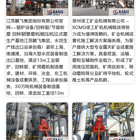
江苏鹏飞集团股份有限公司官
徐州徐工矿业机械有限公司 -
网--窑炉设备/回转窑/节能粉
XCMG徐工矿机机械板块将努
磨 回转窑|管磨机|辊压机|立式磨
力成为值得信赖的，矿业机械成
生产基地江苏鹏飞集团，水泥生
套化施工解决方案服务商，为客
产线出口总承包商！紧邻上海、
户提供大型专业露天矿业成套施
南通港，沿海大型水泥装备制造
工解决方案。具备挖装、运输、
出口基地，满足13m工业窑
磨粉及辅助作业能力。形成了矿
炉、回转窑、矿用磨机制造要
用液压挖掘机、矿用自卸车、移
求。建材、环保、冶金、化工机
动磨粉筛分及矿用平地机、轮式
械设备成套供货，工程总承包服
推土机等产品机群。
务，30万吨机械装备制造基
地，回转、滚齿加工直径13m