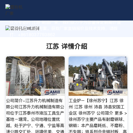
作为专业的 江苏 制造厂家，我们致力于为您量身定制高价值
的粉体加工系统方案。获取厂家直销报价及技术支持，请拨
打：+8618037793862
江苏 详情介绍
公司简介-江苏升力机械制造有
工业炉–【徐州苏宁】江苏 徐
限公司江苏升力机械制造有限公
州 江苏 徐州 沛县 沛县安国工
司位于江苏泰州市液压工具生产
业区 徐州苏宁 公司简介 更多 >
基地－塘湾。公司地理位置优
徐州苏宁主要产品有耐磨钢球、
越，处于沪宁、宁通、宁盐等高
钢锻；本产品磨耗低、不磨粉、
速公路交汇处，环境优美，交通
不失圆；铬系列合金钢衬板、高