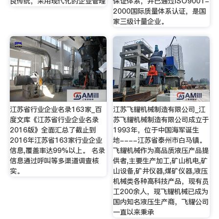
良传统，采用现代化的企业管理
保证体系，并已通过ISO9001-
2000国际质量体系认证，是国
家三级计量企业。
江苏省行业企业名录163家_百
江苏飞耀机械制造有限公司_江
度文库《江苏省行业企业名录
苏飞耀机械制造有限公司成立于
2016版》全面汇总了截止到
1993年，位于中国海军诞生
2016年江苏省163家行业企业
地----江苏省泰州市白马镇。
信息,覆盖率达99%以上。 名录
飞耀机械作为高品质液压产品提
信息通过呼叫等多渠道调查核
供者,主要生产加工,矿山机电,矿
实。
山设备,矿井仪器,煤矿仪器,液压
机械类各种高科技产品，现有员
工200余人，现飞耀机械已成为
国内知名液压生产商，飞耀公司
一直以来秉承