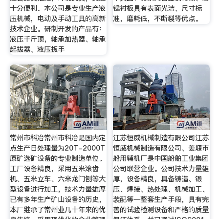
十分便利。本公司是专业生产液
锰衬板具有表面光洁、尺寸标
压机械，电动及手动工具的高新
准，磨耗低，不断裂等优点。
技术企业。研制开发的产品有：
液压千斤顶，轴承加热器、轴承
起拔器、液压扳手
常州市科冶常州市科冶是国内定
江苏恒威机械制造有限公司江苏
点生产日处理量为20T-2000T
恒威机械制造有限公司、姜堰市
原矿选矿设备的专业制造单位。
船用辅机厂是中国船舶工业集团
工厂设备精良，采用五米滚齿
公司联营企业。公司技术力量雄
机、五米立车、六米龙门刨等大
厚，设备精良，具备铸造、锻
型设备进行加工，技术力量雄厚
压、焊接、热处理、机械加工、
已有多年生产矿山设备的历史，
装配等一整套生产手段，具有完
本厂继承了常州业几十年来的优
善的试验检测设备和严格的质量