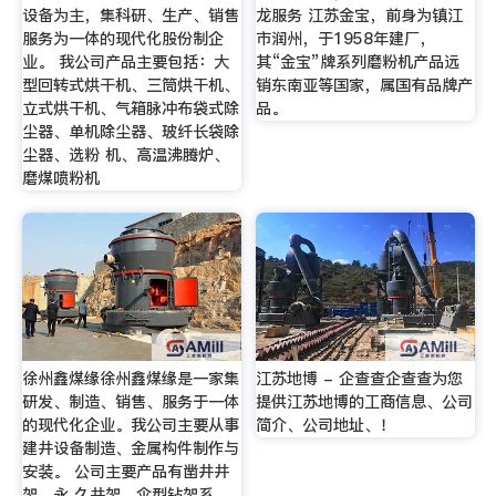
设备为主，集科研、生产、销售
龙服务 江苏金宝，前身为镇江
服务为一体的现代化股份制企
市润州，于1958年建厂，
业。 我公司产品主要包括：大
其“金宝”牌系列磨粉机产品远
型回转式烘干机、三筒烘干机、
销东南亚等国家，属国有品牌产
立式烘干机、气箱脉冲布袋式除
品。
尘器、单机除尘器、玻纤长袋除
尘器、选粉 机、高温沸腾炉、
磨煤喷粉机
徐州鑫煤缘徐州鑫煤缘是一家集
江苏地博 - 企查查企查查为您
研发、制造、销售、服务于一体
提供江苏地博的工商信息、公司
的现代化企业。我公司主要从事
简介、公司地址、！
建井设备制造、金属构件制作与
安装。 公司主要产品有凿井井
架、永 久井架、伞型钻架系