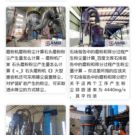
磨粉机磨粉粉尘计算石头磨粉粉
石场报告中的磨粉和筛分过程产
尘产生量怎么计算 - 磨粉机厂
生粉尘量计算_百度文库石场报
家 石头磨粉粉尘产生量怎么计
告中的磨粉和筛分过程产生粉尘
算《 =_》石头磨粉机《》大型
量计算 - 你这里所指的应该关
凿岩机还可采用捕尘装置除尘。
于石场报告中的磨粉和筛分吧？
对铲装矿岩产生的粉尘，可采取
关 于 这 两 个 工 序 产 生 粉
洒水降尘的方式除尘。
尘 排 放 速 率 为 4440mg/s
， 其 平 均 浓