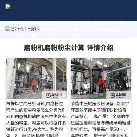
作为专业的 磨粉机磨粉粉尘计算 制造厂家，我们致力于为您
量身定制高价值的粉体加工系统方案。获取厂家直销报价及技
术支持，请拨打：+8618037793862
磨粉机磨粉粉尘计算 详情介绍
根据以往的分析可知,由磨粉过
节能中压辊压砂粉设备-湖南宇
程产生的粉尘粉尘怎么分类?烟
晖高效节能中压辊压砂粉设备
囱和内燃机排放的废气中也含有
产品特点： 高产量： 全新的中
大量的粉尘。粉尘可以根据许多
压层压磨粉理念与传统单颗粒磨
特征进行分类,在大气。称为粉
粉机相比，可提高产量50—。
体。2、粉尘:因机械过程(磨
高成砂率： 棍子无间隙调压系