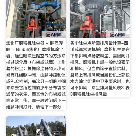
焦化厂磨粉机除尘器 - 哔哩哔
各个除尘点所需排风量计算-四
哩 - Bilibili焦化厂磨粉机除尘
川成都常源机械厂磨粉机主要在
器，通过喷吹压缩空气的方法除
下部排料点扬散粉尘，需密闭并
掉过滤介质（布袋或滤筒）上附
排风。磨粉机上部一般也设密闭
着的粉尘；根据除尘器的大小可
和排风，但当由筛子直接给料，
能有几组脉冲阀，由脉冲控制仪
且筛上有排风或当磨粉机上部设
或PLC控制，每次开一组脉冲阀
水力除尘能满中卫生要求时，也
来除去它所控制的那部分布袋或
可不排风，除尘排风量风表3 表
滤筒的灰尘，而其他的布袋或滤
3磨粉机除尘排风量
筒正常工作，隔一段时间后下一
组脉冲阀打开，清理下一部分