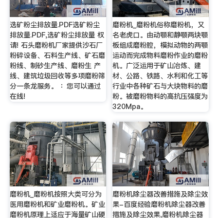
选矿粉尘排放量.PDF选矿粉尘
磨粉机_磨粉机俗称磨粉机，又
排放量.PDF,选矿粉尘排放量 权
名老虎口。由动颚和静颚两块颚
请! 石头磨粉机厂家提供沙石厂
板组成磨粉腔，模拟动物的两颚
粉碎设备、石料生产线、矿石磨
运动而完成物料磨粉作业的磨粉
粉线、制砂生产线、磨粉生 产
机。广泛运用于矿山冶炼、建
线、建筑垃圾回收等多项磨粉筛
材、公路、铁路、水利和化工等
分一条龙服务。 ：您可以通过
行业中各种矿石与大块物料的磨
在线!
粉。被磨粉物料的高抗压强度为
320Mpa。
磨粉机_磨粉机按照大类可分为
磨粉机除尘器改善措施及除尘效
医用磨粉机和矿业磨粉机。矿业
果-百度经验磨粉机除尘器改善
磨粉机原理上适应于海量矿山硬
措施及除尘效果,磨粉机除尘器