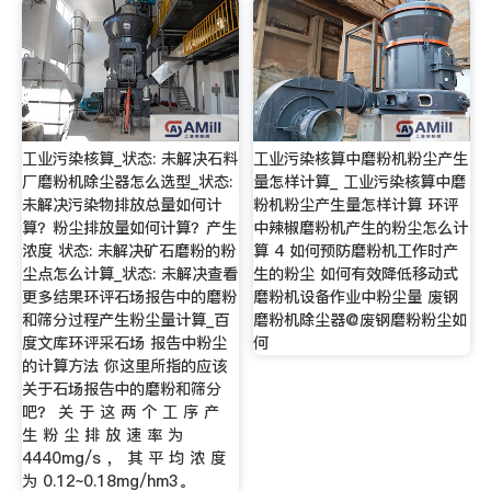
工业污染核算_状态: 未解决石料
工业污染核算中磨粉机粉尘产生
厂磨粉机除尘器怎么选型_状态:
量怎样计算_ 工业污染核算中磨
未解决污染物排放总量如何计
粉机粉尘产生量怎样计算 环评
算？粉尘排放量如何计算？产生
中辣椒磨粉机产生的粉尘怎么计
浓度 状态: 未解决矿石磨粉的粉
算 4 如何预防磨粉机工作时产
尘点怎么计算_状态: 未解决查看
生的粉尘 如何有效降低移动式
更多结果环评石场报告中的磨粉
磨粉机设备作业中粉尘量 废钢
和筛分过程产生粉尘量计算_百
磨粉机除尘器@废钢磨粉粉尘如
度文库环评采石场 报告中粉尘
何
的计算方法 你这里所指的应该
关于石场报告中的磨粉和筛分
吧？ 关 于 这 两 个 工 序 产
生 粉 尘 排 放 速 率 为
4440mg/s ， 其 平 均 浓 度
为 0.12~0.18mg/hm3。