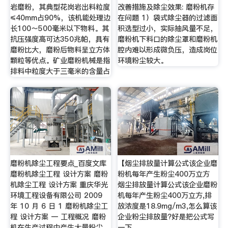
岩磨粉，其典型花岗岩出料粒度
改善措施及除尘效果: 磨粉机存
≤40mm占90%，该机能处理边
在问题 1）袋式除尘器的过滤面
长100～500毫米以下物料。其
积选型过小，实际抽风量不足，
抗压强度高可达350兆帕，具有
磨粉机下料口的除尘罩和磨粉机
磨粉比大，磨粉后物料呈立方体
腔内难以形成微负压，造成岗位
颗粒等优点。矿业磨粉机械是指
环境粉尘较大。
排料中粒度大于三毫米的含量占
磨粉机除尘工程要点_百度文库
【烟尘排放量计算公式该企业磨
磨粉机除尘工程 设计方案 磨粉
粉机每年产生粉尘400万立方
机除尘工程 设计方案 重庆华光
烟尘排放量计算公式该企业磨粉
环境工程设备有限公司 2009
机每年产生粉尘400万立方,排
年 10 月 6 日 1 磨粉机除尘工
放浓度是18.9mg/m3,怎么算该
程 设计方案 一 工程概况 磨粉
企业粉尘排放量?好是把公式写
机在生产过程中产生大量粉尘,
一下