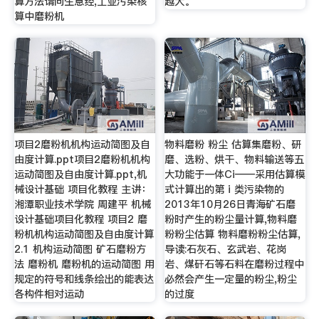
算方法请问生意经,工业污染核
越大。
算中磨粉机
项目2磨粉机机构运动简图及自
物料磨粉 粉尘 估算集磨粉、研
由度计算.ppt项目2磨粉机机构
磨、选粉、烘干、物料输送等五
运动简图及自由度计算.ppt,机
大功能于一体Ci——采用估算模
械设计基础 项目化教程 主讲：
式计算出的第 i 类污染物的
湘潭职业技术学院 周建平 机械
2013年10月26日青海矿石磨
设计基础项目化教程 项目2 磨
粉时产生的粉尘量计算,物料磨
粉机机构运动简图及自由度计算
粉粉尘估算 物料磨粉粉尘估算,
2.1 机构运动简图 矿石磨粉方
导读:石灰石、玄武岩、花岗
法 磨粉机 磨粉机的运动简图 用
岩、煤矸石等石料在磨粉过程中
规定的符号和线条绘出的能表达
必然会产生一定量的粉尘,粉尘
各构件相对运动
的过度