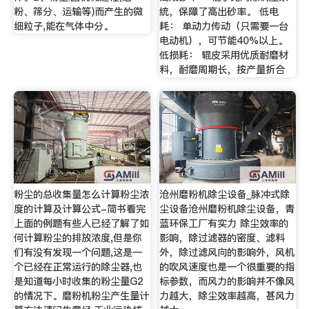
粉、筛分、运输等)而产生的微
统，保障了高出砂率。 低电
细粒子,能在气体中分。
耗： 单动力传动（只需要一台
电动机），可节能40%以上。
低损耗： 辊皮采用优质耐磨材
料，耐磨周期长，按产量折合
粉尘的总收集量怎么计算粉尘浓
沧州磨粉机除尘设备_脉冲式除
度的计算及计算公式-简书看完
尘设备沧州磨粉机除尘设备，青
上面的例题有些人已经了解了如
蓝环保工厂有实力 除尘效率的
何计算粉尘的排放浓度,但是你
影响，除过滤器的密度、滤料
们有没有发现一个问题,这是一
外，除过滤风向的影响外，风机
个已经在正常运行的除尘器,也
的吹风速度也是一个很重要的指
是知道每小时收集的粉尘量G2
标参数，而风力的影响并不像风
的情况下。磨粉机粉尘产生量计
力越大，除尘效率越高，甚风力