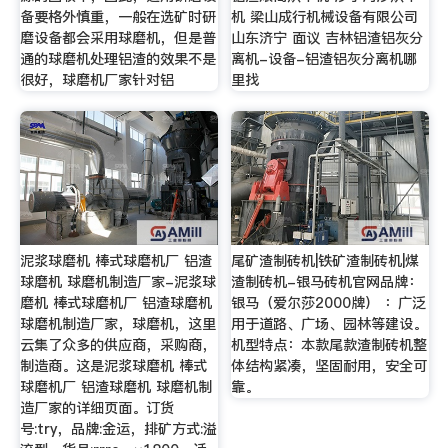
备要格外慎重，一般在选矿时研
机 梁山成行机械设备有限公司
磨设备都会采用球磨机，但是普
山东济宁 面议 吉林铝渣铝灰分
通的球磨机处理铝渣的效果不是
离机-设备-铝渣铝灰分离机哪
很好，球磨机厂家针对铝
里找
泥浆球磨机 棒式球磨机厂 铝渣
尾矿渣制砖机|铁矿渣制砖机|煤
球磨机 球磨机制造厂家-泥浆球
渣制砖机-银马砖机官网品牌：
磨机 棒式球磨机厂 铝渣球磨机
银马（爱尔莎2000牌） ：广泛
球磨机制造厂家，球磨机，这里
用于道路、广场、园林等建设。
云集了众多的供应商，采购商，
机型特点：本款尾款渣制砖机整
制造商。这是泥浆球磨机 棒式
体结构紧凑，坚固耐用，安全可
球磨机厂 铝渣球磨机 球磨机制
靠。
造厂家的详细页面。订货
号:try，品牌:金运，排矿方式:溢