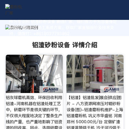
作为专业的 铝渣砂粉设备 制造厂家，我们致力于为您量身定
制高价值的粉体加工系统方案。获取厂家直销报价及技术支
持，请拨打：+8618037793862
铝渣砂粉设备 详情介绍
铝灰球磨机高效、环保回收利用
【铝渣】铝渣批发|展会|供应|图
铝渣-河南机器在铝渣处理工艺
片 - 八方资源网液压对辊砂粉
中，研磨环节是很关键的环节，
设备(图)-铝渣磨粉机维护-上海
不仅很大程度地决定了整条生产
铝渣磨粉机 巩义市华盛铭 河南
线的产量，也严重地影响了铝资
郑州 5000.00元/台 定做矿渣
源的回收率，因此，选用研磨设
铝渣滚筒烘干机 沙子河沙烘干