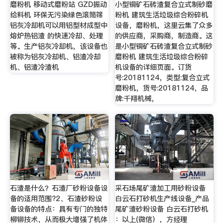
磨粉机 移动式磨粉站 GZD振动
小型铜矿石砖渣复合立式制砂磨
给料机 环保无污染绿色滚筒筛
粉机 建筑生活垃圾综合粉碎机
铝灰冷却机可以用铝型材成型中
设备，磨粉机，这里云集了众多
熔炉热铝渣 的快速冷却、处理
的供应商，采购商，制造商。这
等。生产铝灰冷却机，该设备也
是小型铜矿石砖渣复合立式制砂
被称为铝灰冷却机、铝渣冷却
磨粉机 建筑生活垃圾综合粉碎
机、铝渣冷渣机
机设备的详细页面。订货
号:20181124，类型:复合立式
磨粉机，货号:20181124，品
牌:千翔机械，
石渣是什么？石渣厂砂粉设备设
采石场尾矿渣加工用砂粉设备
备的适用范围?2、石渣砂粉设
白云石打砂机生产线设备_产品
备设备的特点：具有专门的独特
尾矿渣砂粉设备 白云石打砂机
柳铆技术，从而极大增强了机体
：以上(微信），方经理