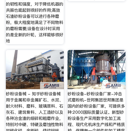
的韧性和强度，对于降低机器的
共振也能起到很好的作用;高效
石渣砂粉设备可以进行各种磨
粉，极大程度地满足了不同物料
的磨粉需要;设备在设计时采用
的是全新的叶轮，这样能够很好
地
砂粉设备械 - 知乎砂粉设备械
砂粉设备-砂粉设备厂家-冲击
用于金属和非金属矿石、水泥、
式磨粉机-世邦集团世邦集团是
耐火材料、磨料、玻璃原料、石
国内的砂粉设备厂家，可提供多
灰石、建筑骨料、人工造砂以及
种:2000国际质量认证。新型砂
各种冶金渣的细碎和粗磨作业，
粉设备生产采用数字化加工流
特别对中硬、特硬及磨蚀性物料
程、现代化机床生产线和严格质
如碳化硅、金刚砂、烧结铝钒
检，保障每一个部件的加工精度