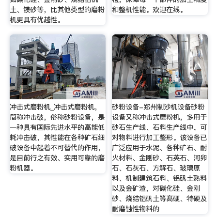
土、镁砂等，比其他类型的磨粉
和整机性能。欢迎在线。
机更具有优越性。
冲击式磨粉机_冲击式磨粉机，
砂粉设备-郑州制沙机设备砂粉
简称冲击破，俗称砂粉设备，是
设备又称冲击式磨粉机，多用于
一种具有国际先进水平的高能低
砂石生产线、石料生产线中。可
耗冲击破，其性能在各种矿石细
对物料进行加工整形。该设备已
破设备中起着不可替代的作用，
广泛应用于水泥、各种矿石、耐
是目前行之有效、实用可靠的磨
火材料、金刚砂、石英石、河卵
粉机器。
石、石灰石、方解石、玻璃原
料、机制建筑石料、铝矾土熟料
以及金矿渣，对碳化硅、金刚
砂、烧结铝矾土等髙硬、特硬及
耐磨蚀性物料的