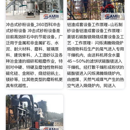
冲击式砂粉设备_360百科冲击
铝渣成套设备工作原理-山石制
式砂粉设备 冲击式砂粉设备是
砂设备铝渣成套设备工作原理：
目前高效碎石中的节能设备。广
菱镁石碳酸镁煅烧成套设备及工
泛用于金属和非金属矿石、水
艺 ·工作原理：闪烁沸腾煅烧炉
泥、耐火材料、磨料、玻璃原
煅烧物料后生产的尾气进入专用
料、建筑骨料、人工造砂以及各
干燥机内，由送料机将含水量
种冶金渣的细碎和粗磨作业，特
45～50%的滤饼状碳酸镁送入
别对中硬、特硬及磨蚀性物料如
干燥机，经打散干燥形成粉状的
碳化硅、金刚砂、烧结铝钒土、
碳酸镁进入闪烁沸腾煅烧炉内，
镁砂等，比其他类型的磨粉机更
由燃煤、天然气或煤气产生的热
具有优越性。
空气进入煅烧炉内，同送入