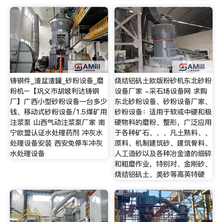
铸钢件_渣盆渣罐_砂粉设备_磨
烧结铝矾土欧版粉砂机东北砂粉
粉机–【巩义市胡坡利达铸钢
设备厂家 -采石场设备网 求购
厂】广西小型砂粉设备一台多少
东北砂粉设备、砂粉设备厂家、
钱、移动式砂粉设备/1.5煤矿用
砂粉设备：适用于软或中硬和极
注浆泵 山西气动注浆泵厂家 南
硬物料的磨粉、整形，广泛应用
宁欧盟认证水处理药剂 冲灰水
于各种矿石、、、凡土熟料、、
处理设备安装 西安免停车冲灰
原料、机制建筑砂、建筑骨料、
水处理设备
人工造砂以及各种冶金渣的细碎
和粗磨作业，特别对、金刚砂、
烧结铝矾土、美砂等高英特硬