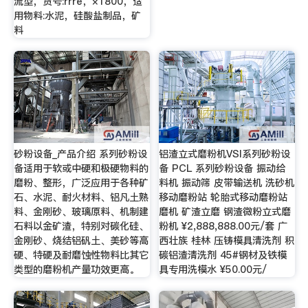
流型，货号:rrre，×1800，适
用物料:水泥，硅酸盐制品，矿
料
砂粉设备_产品介绍 系列砂粉设
铝渣立式磨粉机VSI系列砂粉设
备适用于软或中硬和极硬物料的
备 PCL 系列砂粉设备 振动给
磨粉、整形，广泛应用于各种矿
料机 振动筛 皮带输送机 洗砂机
石、水泥、耐火材料、铝凡土熟
移动磨粉站 轮胎式移动磨粉站
料、金刚砂、玻璃原料、机制建
磨机 矿渣立磨 钢渣微粉立式磨
石料以金矿渣，特别对碳化硅、
粉机 ¥2,888,888.00元/套 广
金刚砂、烧结铝矾土、美砂等高
西壮族 桂林 压铸模具清洗剂 积
硬、特硬及耐磨蚀性物料比其它
碳铝渣清洗剂 45#钢材及铁模
类型的磨粉机产量功效更高。
具专用洗模水 ¥50.00元/