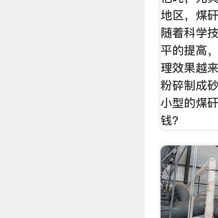
地区，煤
随着科学
平的提高
理效果越
粉碎制成
小型的煤
钱？