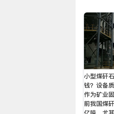
小型煤矸
钱？设备
作为矿业
前我国煤
亿吨，尤