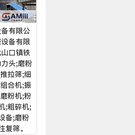
设备有限公
械设备有限
北山口镇铁
力头;磨粉
;推拉筛;细
;组合机;振
;磨粉机;粉
机;粗碎机;
设备;磨粉
面往复筛。