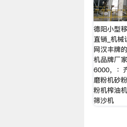
德阳小型
直销_机械
网汉丰牌
机品牌厂
6000，
磨粉机砂
粉机榨油
筛沙机