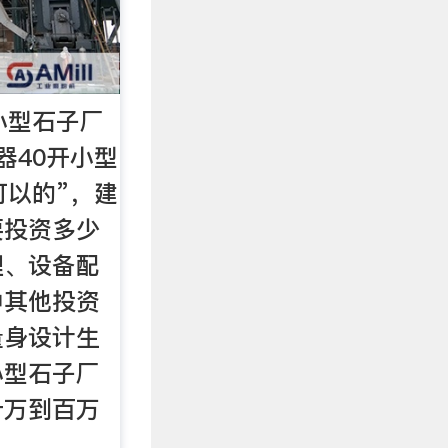
小型石子厂
器40开小型
可以的”，建
要投资多少
理、设备配
中其他投资
量身设计生
小型石子厂
十万到百万