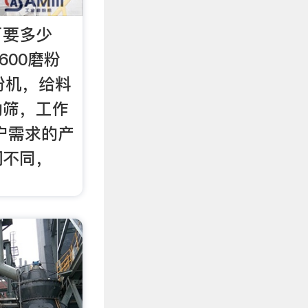
厂要多少
x600磨粉
磨粉机，给料
动筛，工作
户需求的产
润不同，