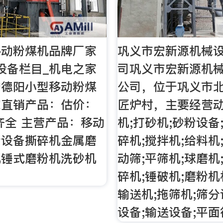
移动粉煤机品牌厂家
巩义市宏新源机械
设备栏目_机电之家
司巩义市宏新源机
的德阳小型移动粉煤
公司，位于巩义市
家直销产品：估价：
匠炉村，主要经营动
：齐全 主营产品：移动
机;打砂机;砂粉设备
粉设备撕碎机金属磨
碎机;搅拌机;给料机
机锤式磨粉机洗砂机
动筛;平筛机;球磨机
碎机;锤破机;磨粉机
输送机;拖筛机;筛分
设备;输送设备;平