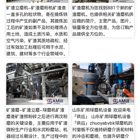
矿渣立磨机-矿渣磨粉机矿渣是
矿渣磨机为您找到881个新的矿
一直多孔的粒状物，是在提炼铁
渣磨机。也提供相关矿渣磨机供
过程中产生的副产品，其提炼加
应商的简介，主营产品，图片，
工后的矿渣如果不及时处理将占
销量等全方位信息，为您订购产
用土地，造成土质污染，水质和
品提供全方位的。
空气污染，矿渣其质地疏松，经
过有效加工处理后可用于水泥、
建筑、建材等多个行业领域中。
矿渣磨-矿渣立磨-球磨机矿渣
山东矿用球磨机设备 欢迎来电
磨是矿渣预粉碎之后进行再次粉
「供应」 山东矿用球磨机设备
磨的关键设备，主要应用于矿渣
「供应」zhuoyabvbk球磨机的
微粉生产行业和水泥粉磨站。机
衬里板不仅维持研磨介质和材料
器经过长期设计、生产过程中的
的冲击和磨损，也提升研磨介