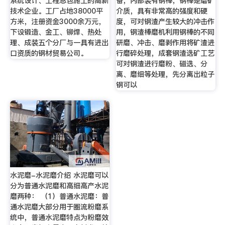
系统设计、工程总包施工的高新
备，内部装有钢棒，钢棒是磨矿
技术企业。工厂占地38000平
介质，具有非常高的强度和硬
方米，注册资金3000余万元，
度，可对钢渣产生较大的冲击作
下设锻造、金工、铆焊、热处
用，钢渣棒磨机利用钢棒的不同
理、成装五个分厂与一具有进出
研磨、冲击、磨剥作用将矿渣进
口资质的钢材贸易公司。
行磨碎处理，成套钢渣选矿工艺
可对钢渣进行磨粉、磁选、分
离、磨细等处理，先分离出粒子
钢可以
水泥磨-水泥磨介绍 水泥磨可以
分为普通水泥磨和高细高产水泥
磨两种： （1）普通水泥磨：普
通水泥磨大部分用于圈流粉磨系
统中，普通水泥磨特点为粉磨效