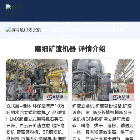
作为专业的 磨细矿渣机器 制造厂家，我们致力于为您量身定
制高价值的粉体加工系统方案。获取厂家直销报价及技术支
持，请拨打：+8618037793862
磨细矿渣机器 详情介绍
立式磨-桂林 环保型年产10万
矿渣立磨机,矿渣微粉设备,矿渣
吨的水泥立式辊磨机_产品详情
设备厂家-新乡长城机械新乡长
HLMX超细立式磨粉机石英石、
城机械GRMS矿渣立磨可集细
石膏、白云石矿渣立磨 超细磨
碎、粉磨、烘干、选粉、输送为
粉机 雷蒙磨粉机，5R磨粉机，
一体，具有粉磨效率高、烘干能
磨粉机 纵摆系列磨粉机 超细磨
力大、产品细度易于调节、噪音