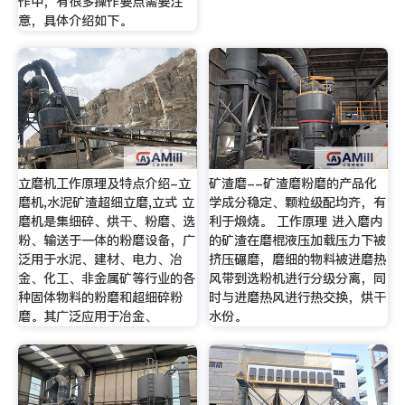
作中，有很多操作要点需要注
意，具体介绍如下。
立磨机工作原理及特点介绍-立
矿渣磨--矿渣磨粉磨的产品化
磨机,水泥矿渣超细立磨,立式 立
学成分稳定、颗粒级配均齐，有
磨机是集细碎、烘干、粉磨、选
利于煅烧。 工作原理 进入磨内
粉、输送于一体的粉磨设备，广
的矿渣在磨棍液压加载压力下被
泛用于水泥、建材、电力、冶
挤压碾磨，磨细的物料被进磨热
金、化工、非金属矿等行业的各
风带到选粉机进行分级分离，同
种固体物料的粉磨和超细碎粉
时与进磨热风进行热交换，烘干
磨。其广泛应用于冶金、
水份。