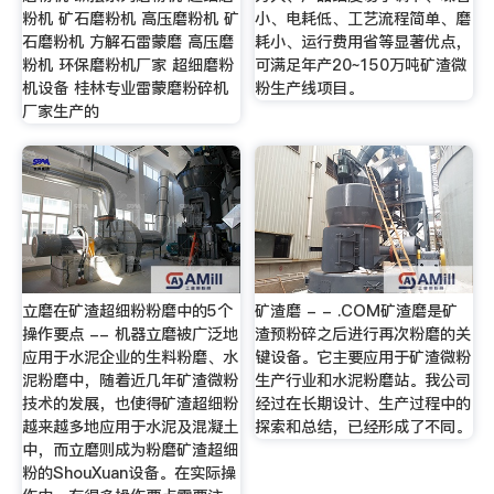
粉机 矿石磨粉机 高压磨粉机 矿
小、电耗低、工艺流程简单、磨
石磨粉机 方解石雷蒙磨 高压磨
耗小、运行费用省等显著优点，
粉机 环保磨粉机厂家 超细磨粉
可满足年产20~150万吨矿渣微
机设备 桂林专业雷蒙磨粉碎机
粉生产线项目。
厂家生产的
立磨在矿渣超细粉粉磨中的5个
矿渣磨 - - .COM矿渣磨是矿
操作要点 -- 机器立磨被广泛地
渣预粉碎之后进行再次粉磨的关
应用于水泥企业的生料粉磨、水
键设备。它主要应用于矿渣微粉
泥粉磨中，随着近几年矿渣微粉
生产行业和水泥粉磨站。我公司
技术的发展，也使得矿渣超细粉
经过在长期设计、生产过程中的
越来越多地应用于水泥及混凝土
探索和总结，已经形成了不同。
中，而立磨则成为粉磨矿渣超细
粉的ShouXuan设备。在实际操