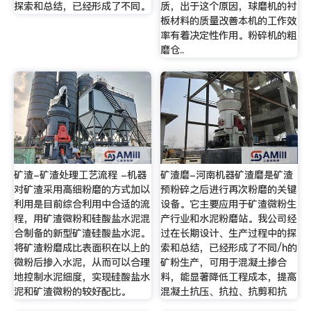
探索和总结，已经形成了不同。
质，出于这个原因，球磨机的衬
板材料的质量改善本机的工作效
率有着决定性作用。粉碎机的粗
磨仓..
矿渣-矿渣处理工艺流程 -机器
矿渣磨-河南机器矿渣磨是矿渣
对矿渣采用高细粉磨的方式加以
预粉碎之后进行再次粉磨的关键
利用是目前综合利用中合适的流
设备。它主要应用于矿渣微粉生
程，用矿渣微粉和硅酸盐水泥混
产行业和水泥粉磨站。我公司经
合制备的新型矿渣硅酸盐水泥。
过在长期设计、生产过程中的探
将矿渣粉磨成比表面积在以上的
索和总结，已经形成了不同/h的
微粉后掺入水泥，从而可以合理
矿粉生产，可用于混凝土掺合
地控制水泥细度，实现硅酸盐水
料，能显著降低工程成本，提高
泥和矿渣微粉的较好配比。
混凝土抗压、抗拉、抗剪和抗