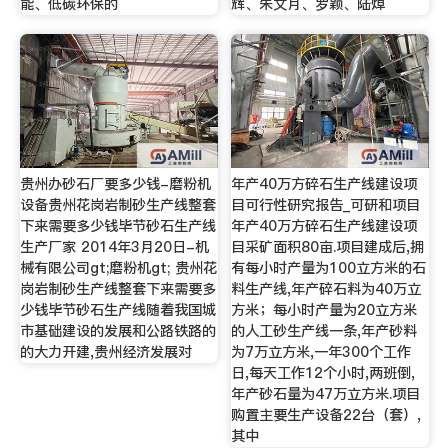
能、低碳环保的
辉、朱文月、罗颖、陆焯
贵州办砂石厂要多少钱-磨粉机
年产40万方碎石生产线建设项
设备贵州花岗岩制砂生产线整套
目可行性研究报告_可研和项目
下来需要多少钱毕节砂石生产线
年产40万方碎石生产线建设项
生产厂家 2014年3月20日-机
目采矿面积80亩.项目建成后,拥
械有限公司gt;磨粉机gt; 贵州花
有每小时产量为100立方米的石
岗岩制砂生产线整套下来需要多
料生产线,年产碎石料为40万立
少钱毕节砂石生产线随着我国城
方米；每小时产量为20立方米
市基础建设的发展和公路铁路的
的人工砂生产线一条,年产砂料
的大力开建,贵州经济发展对
为7万立方米,一年300个工作
日,每天工作12个小时,两班倒,
年产砂石量为47万立方米.项目
购置主要生产设备22台（套）,
其中