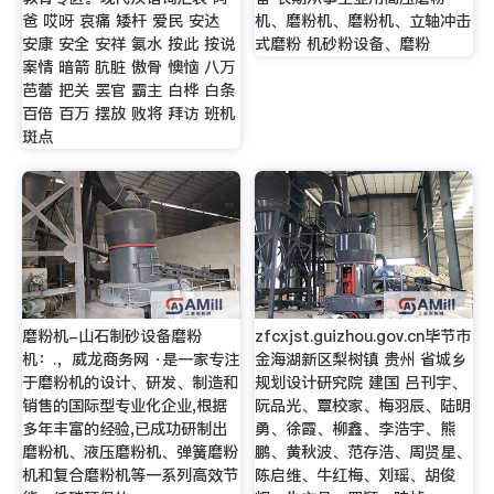
爸 哎呀 哀痛 矮杆 爱民 安达
机、磨粉机、磨粉机、立轴冲击
安康 安全 安祥 氨水 按此 按说
式磨粉 机砂粉设备、磨粉
案情 暗箭 肮脏 傲骨 懊恼 八万
芭蕾 把关 罢官 霸主 白桦 白条
百倍 百万 摆放 败将 拜访 班机
斑点
磨粉机-山石制砂设备磨粉
zfcxjst.guizhou.gov.cn毕节市
机：.，威龙商务网 ·是一家专注
金海湖新区梨树镇 贵州 省城乡
于磨粉机的设计、研发、制造和
规划设计研究院 建国 吕刊宇、
销售的国际型专业化企业,根据
阮品光、覃校家、梅羽辰、陆明
多年丰富的经验,已成功研制出
勇、徐霞、柳鑫、李浩宇、熊
磨粉机、液压磨粉机、弹簧磨粉
鹏、黄秋波、范存浩、周贤星、
机和复合磨粉机等一系列高效节
陈启维、牛红梅、刘瑶、胡俊