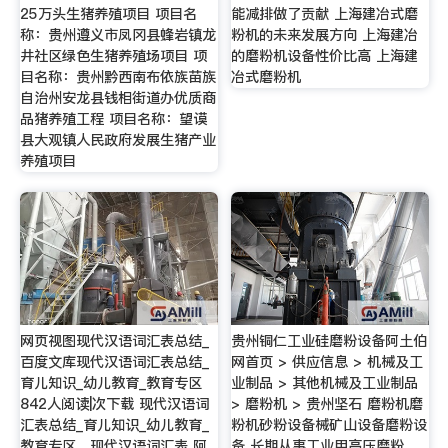
25万头生猪养殖项目 项目名
能减排做了贡献 上海建冶式磨
称：贵州遵义市凤冈县蜂岩镇龙
粉机的未来发展方向 上海建冶
井社区绿色生猪养殖场项目 项
的磨粉机设备性价比高 上海建
目名称：贵州黔西南布依族苗族
冶式磨粉机
自治州安龙县钱相街道办优质商
品猪养殖工程 项目名称：望谟
县大观镇人民政府发展生猪产业
养殖项目
网页视图现代汉语词汇表总结_
贵州铜仁工业硅磨粉设备阿土伯
百度文库现代汉语词汇表总结_
网首页 > 供应信息 > 机械及工
育儿知识_幼儿教育_教育专区
业制品 > 其他机械及工业制品
842人阅读|次下载 现代汉语词
> 磨粉机 > 贵州坚石 磨粉机磨
汇表总结_育儿知识_幼儿教育_
粉机砂粉设备械矿山设备磨粉设
教育专区。现代汉语词汇表 阿
备 长期从事工业用高压磨粉