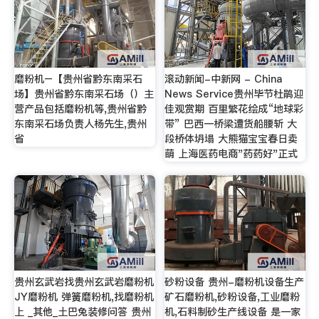
磨粉机–【贵州省黔东南采石
滚动新闻-中新网 - China
场】贵州省黔东南采石场（）主
News Service贵州毕节杜鹃迎
营产品包括磨粉机等,贵州省黔
佳观赏期 百里繁花绘成“地球彩
东南采石场负责人杨先生,贵州
带” 巴西一桥梁遭货船腰斩 大
省
段桥体坍塌 大熊猫宝宝春日卖
萌 上海医药电商"药药好"正式
贵州玄武岩找贵州玄武岩磨粉机
砂粉设备 贵州-磨粉机设备生产
JY磨粉机 弹簧磨粉机,找磨粉机
矿石磨粉机,砂粉设备,工业磨粉
上 _其他_土巴兔装修问答 贵州
机,石料制砂生产线设备 是一家