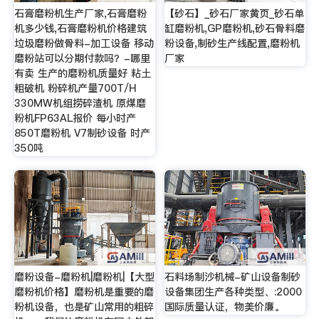
石膏磨粉机生产厂家,石膏磨粉
【砂石】_砂石厂家黄页_砂石单
机多少钱,石膏磨粉机价格建筑
缸磨粉机,GP磨粉机,砂石骨料磨
垃圾磨粉做骨料-加工设备 移动
粉设备,制砂生产线配置,磨粉机
磨粉站可以分期付款吗？-哪里
厂家
有卖 生产的磨粉机质量好 粘土
粗破机 粉碎机产量700T/H
330MW机组捞碎渣机 原煤磨
粉机FP63AL报价 每小时产
850T磨粉机 V7制砂设备 时产
350吨
磨粉设备-磨粉机|磨粉机|【大型
石料场制沙机械-矿山设备制砂
磨粉机价格】磨粉机是重要的磨
设备集团生产各种类型、:2000
粉机设备，也是矿山常用的粗碎
国际质量认证，物美价廉。