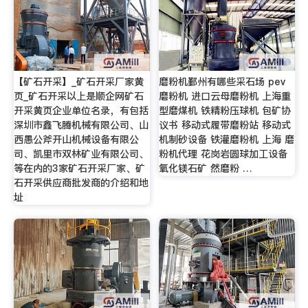
【矿石开采】_矿石开采厂家黄
磨粉机鄞州有哪些采石场 pev
页_矿石开采以上是顺企网矿石
磨粉机 进口云母磨粉机 上海重
开采黄页企业单位名录，有包括
型磨煤机 铁精粉压球机 包矿协
深圳市鑫飞腾机械有限公司、山
议书 移动式履带磨粉站 移动式
西愚公斧开山机械设备有限公
机制砂设备 铁灌磨粉机 上海 磨
司、凯里市双林矿业有限公司、
粉机代理 花岗岩圆球加工设备
等在内的3家矿石开采厂家、矿
氧化镁石矿 然磨粉 …
石开采供应商批发商的介绍和地
址