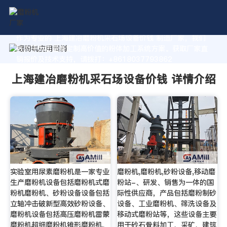
作为专业的 上海建冶磨粉机采石场设备价钱 制造厂家，我们
致力于为您量身定制高价值的粉体加工系统方案。获取厂家直
销报价及技术支持，请拨打：+8618037793862
上海建冶磨粉机采石场设备价钱 详情介绍
实验室用尿素磨粉机是一家专业
磨粉机,磨粉机,砂粉设备,移动磨
生产磨粉机设备包括磨粉机式磨
粉站-、研发、销售为一体的国
粉机磨粉机、砂粉设备设备包括
际性供应商，产品包括磨粉制砂
立轴冲击破新型高效砂粉设备、
设备、工业磨粉机、筛洗设备及
磨粉机设备包括高压磨粉机雷蒙
移动式磨粉站等，这些设备主要
磨粉机超细磨粉机锥形磨粉机、
用于砂石骨料加工、采矿、建筑