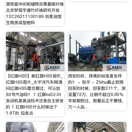
高性能中间相植物沥青基碳纤维
北京梦狐宇通竹纤维研究开发
12C26211100189 低焦油型
生物质成型燃料
【红旗HS5】新红旗HS5报价_
西安的你，择偶的标准是怎样
红旗HS5图片_太平洋汽车网请
的？ - 知乎 - Zhihu截止到我
问红旗HS5磨合期过，可认加
回答的时候，回答数371个，浏
92号汽油吗？ 1 红旗hs52.0t
览量72万，比例不超过0.05%
发动机是奥迪技术还是自主研发
年前刷到过，抱着反正不要钱，
的 1 红旗HS5什么时候出个
万一人品…
1.8T的 拉底点