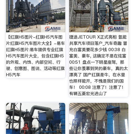
【红旗H5图片-红旗H5汽车图
捷途JETOUR X正式亮相 氢能
片红旗H5汽车图片大全】-易车
共享汽车项目落户_汽车奇趣 冒
红旗H5图片:易车提供专业红旗
充白富美要花多少钱 00:38 白
H5汽车图片大全，包含红旗H5
富美、豪车, 这确定不是在炫富
的外观、内饰、内部空间、行
00:51 盘点一下明星座驾，那
驶、创意图、图说、活动等红旗
些让你羡慕到哭的豪车，真的太
H5汽车
漂亮了 国产红旗是牛，在水里
也照样能开，不愧是我们的国
车！ 00:08 注意了！注意了！
有辆五菱宏光进山了