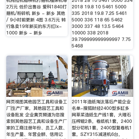
机拖拉机插秧机打捆机植保机等
2018 28 10 5461 5000 334
2万元 低价出售谷 爱科1840打
2018 19.8 10 5461 5000
捆机/粉碎机 新乡 - 新乡 其他
335 2018 19.8 7.25 5461
/ 9小时前更新 4图 3.6万元 转
5000 336 118 65 5462
行急卖19年新买的东方红lx-
3000 337 48 13.5 5464
1000 新乡 - 新乡
10000 338 2018
39.799999999999997 7.75
5468
网页视图其他园艺工具和设备工
2011年造纸淘汰落后产能企业
厂|生产厂家，其他园艺工具和
名单-搜狐财经2400型多缸多
设备批发 企业黄页频道为您搜
网草桨造纸生产线1套，大理石
索到其他园艺工具和设备生产厂
压榨辊2条，卷纸机1套，2400
家的工商注册年份、员工人数、
型分切机1套，2400型复卷机1
年生产量、年营业额、信用记
套，SZY315减速机6台，