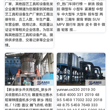
厂家，其他园艺工具和设备批发
价_热门车排行榜 – 新浪 按级
企业黄页频道为您搜索到其他园
别 微型车 小型车 紧凑型 中型
艺工具和设备生产厂家的工商注
车 中大型车 大型车 按车型 两
册年份、员工人数、年生产量、
厢车 三厢车 掀背 轿跑 SUV
年营业额、信用记录、和质量认
MPV 旅行车 跑车 皮卡 微卡 微
证证书等相关企业信息。为您采
面 轻客 按…
购其他园艺工具和设备产品，提
供供求信息、交易记录等企业详
情。
【新乡新乡井关拖拉机_新乡井
yunnan.cn330 2019 30
关收割机0.8万元 哪里有出售水
5458 4000 331 2019 48
稻育秧摆盘机多少钱 新乡 拖拉
9.5 5459 17032 332 2018
机 / 12图 面议 腾飞农机 收割
48 8.75 5459 7649 333