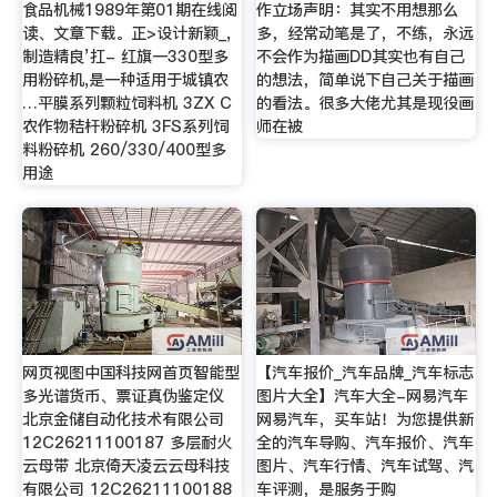
食品机械1989年第01期在线阅
作立场声明：其实不用想那么
读、文章下载。正>设计新颖_,
多，经常动笔是了，不练，永远
制造精良’扛- 红旗一330型多
不会作为描画DD其实也有自己
用粉碎机,是一种适用于城镇农
的想法，简单说下自己关于描画
…平膜系列颗粒饲料机 3ZX C
的看法。很多大佬尤其是现役画
农作物秸杆粉碎机 3FS系列饲
师在被
料粉碎机 260/330/400型多
用途
网页视图中国科技网首页智能型
【汽车报价_汽车品牌_汽车标志
多光谱货币、票证真伪鉴定仪
图片大全】汽车大全-网易汽车
北京金储自动化技术有限公司
网易汽车，买车站！为您提供新
12C26211100187 多层耐火
全的汽车导购、汽车报价、汽车
云母带 北京倚天凌云云母科技
图片、汽车行情、汽车试驾、汽
有限公司 12C26211100188
车评测，是服务于购