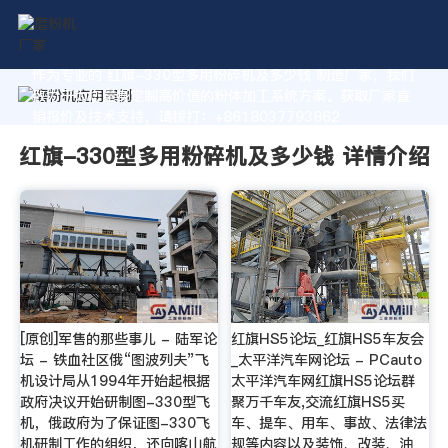
作为专业的 红旗-330型多用粉碎机及多少钱 制造厂家，我们
致力于为您量身定制高价值的粉体加工系统方案。获取厂家直
销报价及技术支持，请拨打：+8618037793862
红旗-330型多用粉碎机及多少钱 详情介绍
[原创]军售的那些事儿 - 陆军论
红旗HS5论坛_红旗HS5车友会
坛 - 铁血社区俄“图波列夫”飞
_太平洋汽车网论坛 - PCauto
机设计局从1994年开始起根据
太平洋汽车网红旗HS5论坛群
政府决议开始研制图-330型飞
聚万千车友,交流红旗HS5买
机，俄政府为了保证图-330飞
车、提车、用车、事故、法律法
机研制工作的组织，还向喀山航
规等内容以及装饰、改装、油