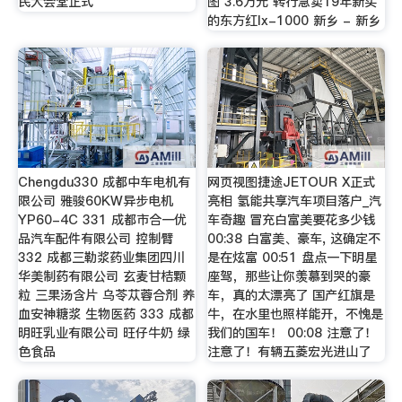
民大会堂正式
图 3.6万元 转行急卖19年新买
的东方红lx-1000 新乡 - 新乡
Chengdu330 成都中车电机有
网页视图捷途JETOUR X正式
限公司 雅骏60KW异步电机
亮相 氢能共享汽车项目落户_汽
YP60-4C 331 成都市合一优
车奇趣 冒充白富美要花多少钱
品汽车配件有限公司 控制臂
00:38 白富美、豪车, 这确定不
332 成都三勒浆药业集团四川
是在炫富 00:51 盘点一下明星
华美制药有限公司 玄麦甘桔颗
座驾，那些让你羡慕到哭的豪
粒 三果汤含片 乌苓苁蓉合剂 养
车，真的太漂亮了 国产红旗是
血安神糖浆 生物医药 333 成都
牛，在水里也照样能开，不愧是
明旺乳业有限公司 旺仔牛奶 绿
我们的国车！ 00:08 注意了！
色食品
注意了！有辆五菱宏光进山了