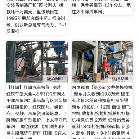
空装备制造厂和“图波列夫”拨
耗、保养等细节-以车会友，尽
款几十万美元，但该项目在
在太平洋汽车网。
1995年后却突然中断。很多时
候，俄罗斯总是有气无力。P-1
反潜机
【红旗】红旗汽车报价-图片-
网页视图【新乡新乡井关拖拉机
红旗车型大全-太平洋汽车网太
_新乡井关收割机0.8万元 哪里
平洋汽车网红旗品牌专区为您提
有出售水稻育秧摆盘机多少钱
供红旗报价、红旗图片、经销
新乡 拖拉机 / 12图 面议 腾飞
商、视频、汽车资讯等信息。了
农机 收割机拖拉机插秧机打捆
解新红旗车型报价，上太平洋汽
机植保机等 2万元 低价出售谷
车网！ 原创视频 《视频快讯》
爱科1840打捆机/粉碎机 新乡
自主旗舰轿车新作 红旗H9在人
- 新乡 其他 / 9小时前更新 4