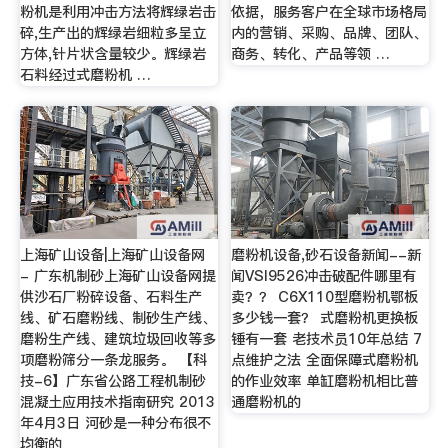
粉机是利用冲击方法将辉绿岩击
依据，服务客户在全球市场格局
碎,生产出的辉绿岩细粒多呈立
内的营销、采购、品牌、团队、
方体,针片状含量较少。辉绿岩
商务、转化、产品等领 …
石料经过式磨粉机 …
上海矿山设备|上海矿山设备网
磨粉机设备,砂石设备新闻--新
- 广东机制砂上海矿山设备网提
闻VSI9526冲击破配件哪里有
供沙石厂粉碎设备、石料生产
卖？？ C6X110型磨粉机鄂板
线、矿石磨粉线、制砂生产线、
多少钱一套？ 式磨粉机更换板
磨粉生产线、建筑垃圾回收等多
锤有一套 老技术员10年总结 7
项磨粉筛分一条龙服务。 【科
点维护之法 全面保障式磨粉机
技-6】广东省公路工程机制砂
的作业效率 单缸磨粉机相比普
混凝土应用技术指南研究 2013
通磨粉机的
年4月3日 河砂是一种分布很不
均衡的