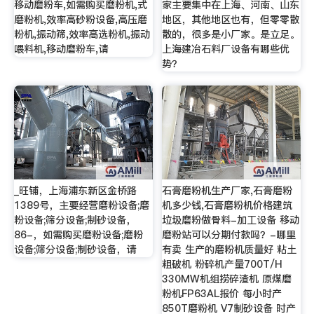
移动磨粉车,如需购买磨粉机,式
家主要集中在上海、河南、山东
磨粉机,效率高砂粉设备,高压磨
地区，其他地区也有，但零零散
粉机,振动筛,效率高选粉机,振动
散的，很多是小厂家。是立足。
喂料机,移动磨粉车,请
上海建冶石料厂设备有哪些优
势？
_旺铺，上海浦东新区金桥路
石膏磨粉机生产厂家,石膏磨粉
1389号，主要经营磨粉设备;磨
机多少钱,石膏磨粉机价格建筑
粉设备;筛分设备;制砂设备，
垃圾磨粉做骨料-加工设备 移动
86-，如需购买磨粉设备;磨粉
磨粉站可以分期付款吗？-哪里
设备;筛分设备;制砂设备，请
有卖 生产的磨粉机质量好 粘土
粗破机 粉碎机产量700T/H
330MW机组捞碎渣机 原煤磨
粉机FP63AL报价 每小时产
850T磨粉机 V7制砂设备 时产