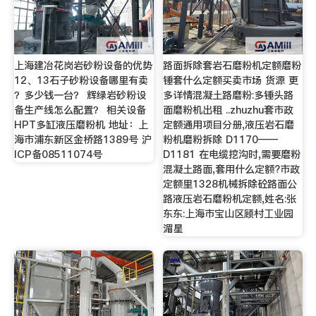
上海建冶花岗岩砂粉设备的优势
路面拆除套岩石磨粉机定额磨粉
12、13石子砂粉设备哪里有卖
锤套什么定额买卖市场 货源 更
？多少钱一台？ 辉绿岩砂粉设
多详情混凝土路磨粉:多锤头路
备生产线怎么配置？ 相关设备
面磨粉机出租 ..zhuzhu套市政
HPT多缸液压磨粉机 地址：上
定额通用项目分册,液压岩石磨
海市浦东新区金桥路1389号 沪
粉机磨粉拆除 D1170——
ICP备08511074号
D1181 在电缆挖沟时,需要磨粉
混凝土路面,套用什么定额?市政
定额里1328机械拆除砼路面公
路液压岩石磨粉机定额,姓名:张
东东:上海市宝山区顾村工业园
湄星