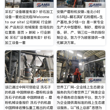
采石厂设备哪里有卖？砂石加工
安徽产磨粉机安徽-淮北小时
设备一套欢迎光临!Welcome
6.5吨β-鳞石英矿石粉磨机-生
to our site! 公司新闻 行业新
产基地,多少钱一台 是一家专业
闻 产品知识 地域搜索 您现在的
生产大中型磨粉、制砂、磨粉设
位置是: 首页 > 新闻 > 行业新
备，研、产、销三位一体的股份
闻 采石厂设备哪里有卖？砂石
制企业，致力于为顾客提供一体
加工设备一套
化解决方案。
该已通过中网可信验证 洗石子
世界工厂网-企业线上生态建设
的机器 中国辉绿岩-磨粉机设备
服务的先行者世界工厂网是企业
洗石子的机器 中国辉绿岩 - 磨
电子商务综合服务平台，致力于
粉机械设备报价 洗石子的机器
为企业提供高标准的线上生态建
中国辉绿岩豫弘重工推出的式磨
设服务。以“线上总部”思想为