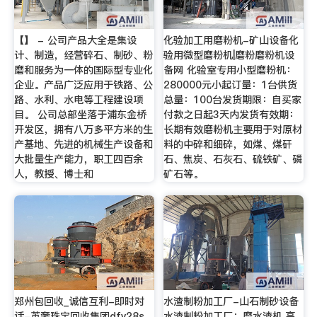
【】 - 公司产品大全是集设
化验加工用磨粉机-矿山设备化
计、制造，经营碎石、制砂、粉
验用微型磨粉机|磨粉磨粉机设
磨和服务为一体的国际型专业化
备网 化验室专用小型磨粉机：
企业。产品广泛应用于铁路、公
280000元小起订量：1台供货
路、水利、水电等工程建设项
总量：100台发货期限：自买家
目。 公司总部坐落于浦东金桥
付款之日起3天内发货有效期：
开发区，拥有八万多平方米的生
长期有效磨粉机主要用于对原材
产基地、先进的机械生产设备和
料的中碎和细碎，如煤、煤矸
大批量生产能力，职工四百余
石、焦炭、石灰石、硫铁矿、磷
人，教授、博士和
矿石等。
郑州包回收_诚信互利-即时对
水渣制粉加工厂-山石制砂设备
话-英奢珠宝回收集团dfv28s
水渣制粉加工厂：磨水渣机,高