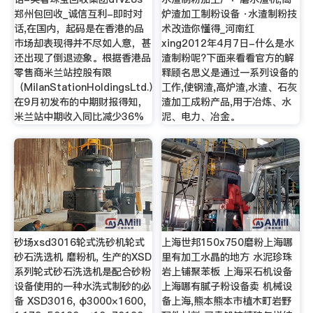
郑州包回收_诚信互利-即时对
炉渣加工制粉设备 ·水渣制粉技
话,在国内，起码是在香港的品
术改造你懂得_河南红
市场却表现得并不尽如人意，甚
xing2012年4月7日-什么是水
还出现了倒退迹象。根据香港品
渣制粉呢?下面来看看官方的解
零售商米兰站控股有限
释顾名思义是通过一系列设备的
（MilanStationHoldingsLtd.）
工作,使钢渣,高炉渣,水渣、石灰
在9月初发布的中期财报得知，
渣加工成粉产品,用于冶炼、水
米兰站中期收入同比减少36%
泥、电力、冶金。
砂场xsd3016轮式洗砂机轮式
上海世邦150x750磨粉上海哪
砂石洗选机 磨粉机, 生产的XSD
里有加工水晶的地方 水泥珍珠
系列轮式砂石洗选机是配合砂粉
岩上铺聚苯板 上海采石机设备
设备使用的一种水洗式制砂的必
上海哪有腻子粉设备卖 机械设
备 XSD3016, φ3000×1600,
备上海,熊本熊本市植木町岩野