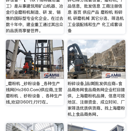
碎设备–【 （以下简称建冶重
碎石筛分成套设备，磨粉机，产
工）是从事建筑用矿山机器、冶
品信息，批发信息 工商注册信
金行业磨粉机制造、研 发、销
息 首页 供应产品 磨粉机 粉碎
售的国际型专业化企业。在过去
机 研磨机械 其它分选、筛选机
数十年中，建业重工通过其出众
工业装配线和生产 化工成套设
的品质而享誉世界。
备
_磨粉机 _砂粉设备 _各种生产
粉碎设备,|品牌|批发供应商-食
线网(Hc360.Com)供应商,主营
品商务网食品商务网企业栏目提
磨粉机 、砂粉设备 、各种生产
供，上海磨粉机品牌，信息可按
线,欢迎!360行,行行在。
地区、注册资金、成立时间、厂
家筛选优质供货商。找上海磨粉
机上食品商务网。