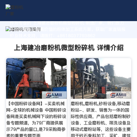
作为专业的 上海建冶磨粉机微型粉碎机 制造厂家，我们致力
于为您量身定制高价值的粉体加工系统方案。获取厂家直销报
价及技术支持，请拨打：+8618037793862
上海建冶磨粉机微型粉碎机 详情介绍
【中国粉碎设备网】-买卖机械
磨粉机,磨粉机,砂粉设备,移动磨
网-全球的机械设备 中国粉碎设
粉站-、研发、销售为一体的国
备网是买卖机械网下设的粉碎设
际性供应商，产品包括磨粉制砂
备专题频道，为79厂商提供展
设备、工业磨粉机、筛洗设备及
示79产品的窗口,是79采购商参
移动式磨粉站等，这些设备主要
考的重要专题页面
用于砂石骨料加工、采矿、建筑