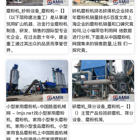
磨粉机_砂粉设备_磨粉机–【】
碎机磨粉机排名碎煤机企业排名
（以下简称建冶重工）是从事建
年磨粉机销量排名5百度文库上
筑用矿山机器、冶金行业磨粉机
海企业的磨粉机销量和口碑究竟
制造、研发、销售的国际型专业
如何,让小编带您利用网 络数据
化企业。在过去数十年中，建业
进行分析,下面是从中国磨粉机
重工通过其出众的品质而享誉世
网搜集来的销售数量,让我 们一
界。
探究竟。
小型家用磨粉机-中国路面机械
研磨机_筛分设备_磨粉机–【】
网 - lmjx.net找小型家用磨粉
（）主营产品包括研磨机、筛分
机，磨粉机，家用小型骨头磨粉
设备、磨粉机等,
机，家用小型食品磨粉机，小型
家用食品磨粉机上中国路面机械
网，本为你提供小型家用磨粉机