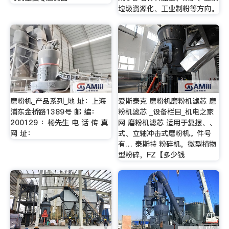
垃圾资源化、工业制粉等方向。
磨粉机_产品系列_地 址：上海
爱斯泰克 磨粉机磨粉机滤芯 磨
浦东金桥路1389号 邮 编：
粉机滤芯 _设备栏目_机电之家
200129 ：杨先生 电 话 传 真
网 磨粉机滤芯 适用于复摆、、
网 址：
式、立轴冲击式磨粉机。件号
有… 泰斯特 粉碎机，微型植物
型粉碎，FZ【多少钱