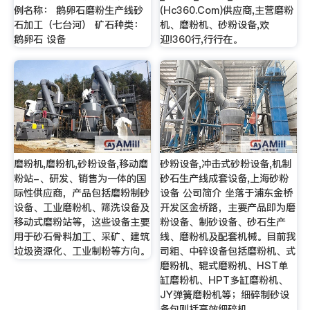
例名称： 鹅卵石磨粉生产线砂
(Hc360.Com)供应商,主营磨粉
石加工（七台河） 矿石种类：
机、磨粉机、砂粉设备,欢
鹅卵石 设备
迎!360行,行行在。
磨粉机,磨粉机,砂粉设备,移动磨
砂粉设备,冲击式砂粉设备,机制
粉站-、研发、销售为一体的国
砂石生产线成套设备,上海砂粉
际性供应商，产品包括磨粉制砂
设备 公司简介 坐落于浦东金桥
设备、工业磨粉机、筛洗设备及
开发区金桥路，主要产品即为磨
移动式磨粉站等，这些设备主要
粉设备、制砂设备、砂石生产
用于砂石骨料加工、采矿、建筑
线、磨粉机及配套机械。目前我
垃圾资源化、工业制粉等方向。
司粗、中碎设备包括磨粉机、式
磨粉机、辊式磨粉机、HST单
缸磨粉机、HPT多缸磨粉机、
JY弹簧磨粉机等；细碎制砂设
备包则括高效细碎机 …