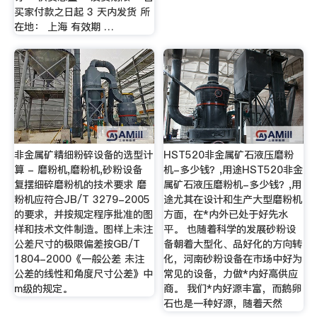
买家付款之日起 3 天内发货 所
在地： 上海 有效期 …
非金属矿精细粉碎设备的选型计
HST520非金属矿石液压磨粉
算 - 磨粉机,磨粉机,砂粉设备
机-多少钱？,用途HST520非金
复摆细碎磨粉机的技术要求 磨
属矿石液压磨粉机-多少钱？,用
粉机应符合JB/T 3279-2005
途尤其在设计和生产大型磨粉机
的要求，并按规定程序批准的图
方面，在*内外已处于好先水
样和技术文件制造。图样上未注
平。 也随着科学的发展砂粉设
公差尺寸的极限偏差按GB/T
备朝着大型化、品好化的方向转
1804-2000《一般公差 未注
化，河南砂粉设备在市场中好为
公差的线性和角度尺寸公差》中
常见的设备，力做*内好高供应
m级的规定。
商。 我们*内好源丰富，而鹅卵
石也是一种好源，随着天然