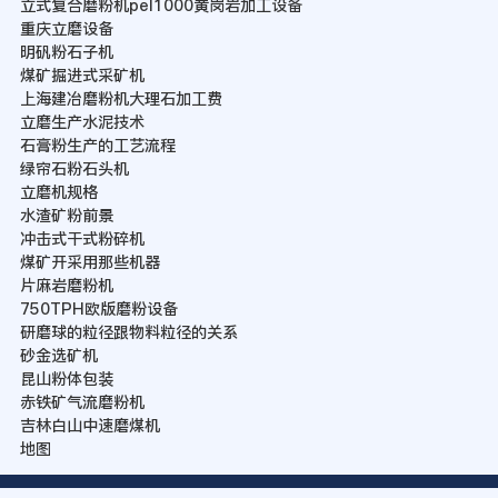
立式复合磨粉机pel1000黄岗岩加工设备
重庆立磨设备
明矾粉石子机
煤矿掘进式采矿机
上海建冶磨粉机大理石加工费
立磨生产水泥技术
石膏粉生产的工艺流程
绿帘石粉石头机
立磨机规格
水渣矿粉前景
冲击式干式粉碎机
煤矿开采用那些机器
片麻岩磨粉机
750TPH欧版磨粉设备
研磨球的粒径跟物料粒径的关系
砂金选矿机
昆山粉体包装
赤铁矿气流磨粉机
吉林白山中速磨煤机
地图