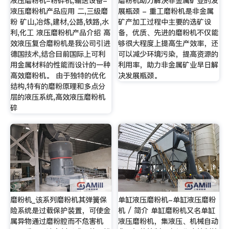
液压磨粉机-粉碎机,输送设备-
磨粉机助力解决非金属矿业的发
液压磨粉机产品应用 二,三级磨
展瓶颈 - 重工磨粉机是非金属
粉 矿山,冶炼,建材,公路,铁路,水
矿产加工过程中主要的选矿设
利,化工 液压磨粉机产品介绍 高
备，优质、先进的磨粉机不仅能
效液压复合磨粉机是我公司引进
够很大程度上提高生产效率，还
德国技术,结合目前国际上可利
可以减少环境污染，提高资源的
用金属材料的性能而设计的一种
利用率，助力非金属矿业早日解
高效磨粉机。 由于独特的优化
决发展瓶颈。
结构,特有的磨粉原理和多点分
层的液压系统,高效液压磨粉机
碎
磨粉机_该系列磨粉机其弹簧保
单缸液压磨粉机-单缸液压磨粉
险系统是过载保护装置，可使金
机 / 简介 单缸磨粉机又名单缸
属异物通过磨粉腔而不危害机
液压磨粉机，集液压、机械自动