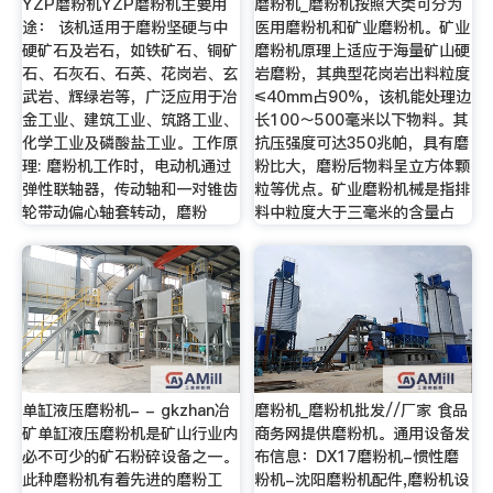
YZP磨粉机YZP磨粉机主要用
磨粉机_磨粉机按照大类可分为
途： 该机适用于磨粉坚硬与中
医用磨粉机和矿业磨粉机。矿业
硬矿石及岩石，如铁矿石、铜矿
磨粉机原理上适应于海量矿山硬
石、石灰石、石英、花岗岩、玄
岩磨粉，其典型花岗岩出料粒度
武岩、辉绿岩等，广泛应用于冶
≤40mm占90%，该机能处理边
金工业、建筑工业、筑路工业、
长100～500毫米以下物料。其
化学工业及磷酸盐工业。工作原
抗压强度可达350兆帕，具有磨
理: 磨粉机工作时，电动机通过
粉比大，磨粉后物料呈立方体颗
弹性联轴器，传动轴和一对锥齿
粒等优点。矿业磨粉机械是指排
轮带动偏心轴套转动，磨粉
料中粒度大于三毫米的含量占
单缸液压磨粉机- - gkzhan冶
磨粉机_磨粉机批发//厂家 食品
矿单缸液压磨粉机是矿山行业内
商务网提供磨粉机。通用设备发
必不可少的矿石粉碎设备之一。
布信息：DX17磨粉机-惯性磨
此种磨粉机有着先进的磨粉工
粉机-沈阳磨粉机配件,磨粉机设