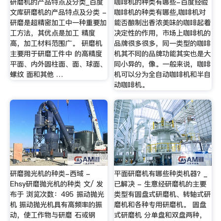
研磨机的产品特点及分类_百度
咖啡机的种类有哪些-百度经验
文库研磨机的产品特点及分类 -
咖啡机的种类有哪些,咖啡机对
研磨是超精密加工中一种重要加
能否酿制出香浓美味的咖啡起着
工方法，其优点是加工 精度
决定性的作用，市场上咖啡机的
高，加工材料范围广。 研磨机
品牌很多很多，同一类型的咖啡
主要用于研磨工件中 的高精度
机其不同的品牌功能其实也是大
平面、内外圆柱面、面、球面、
同小异的，像。一般来说，咖啡
螺纹 面和其他 …
机可以分为全自动咖啡机和半自
动咖啡机。
研磨抛光机的种类-西域 -
平面研磨机有哪些种类机器？_
Ehsy研磨抛光机的种类 文/ 发
已解决 - 生意经研磨机的主要
布于 浏览次数：495 振动抛光
类型有圆盘式研磨机、转轴式研
机 振动抛光机具有高频率的振
磨机和各种专用研磨机。 圆盘
动，使工作物与研磨 石或钢
式研磨机 分单盘和双盘两种，