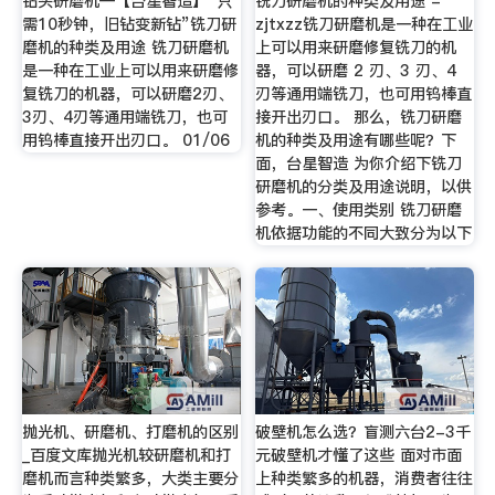
钻头研磨机—【台星智造】“只
铣刀研磨机的种类及用途 -
需10秒钟，旧钻变新钻”铣刀研
zjtxzz铣刀研磨机是一种在工业
磨机的种类及用途 铣刀研磨机
上可以用来研磨修复铣刀的机
是一种在工业上可以用来研磨修
器，可以研磨 2 刃、3 刃、4
复铣刀的机器，可以研磨2刃、
刃等通用端铣刀，也可用钨棒直
3刃、4刃等通用端铣刀，也可
接开出刃口。 那么，铣刀研磨
用钨棒直接开出刃口。 01/06
机的种类及用途有哪些呢？下
面，台星智造 为你介绍下铣刀
研磨机的分类及用途说明，以供
参考。一、使用类别 铣刀研磨
机依据功能的不同大致分为以下
抛光机、研磨机、打磨机的区别
破壁机怎么选？盲测六台2-3千
_百度文库抛光机较研磨机和打
元破壁机才懂了这些 面对市面
磨机而言种类繁多，大类主要分
上种类繁多的机器，消费者往往