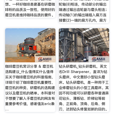
想。一杯好咖啡是建基在研磨咖
轮轴(8)相连，传动部分的输出
啡粉的品质及一致性，使用好的
端通过输出齿轮副与磨头相连；
磨豆机是维持咖啡品质的要件。
传动轴(1)的输出端插入扁方连
接套(2)一端的扁方孔内，扁方
咖啡磨豆机常识分享 & 磨豆机
钻头研磨机_钻头研磨机，英文
选购建议_什么值得买什么值得
名Drill Sharpener，直译为钻
买关于咖啡磨豆机的科普指南，
头磨床，中文意即小型钻头磨
详细介绍了咖啡磨豆机重要性、
床。钻头研磨机，是一种用于工
磨豆机的种类、研磨机的选购建
业修磨钻头的小型工具磨床。其
议以及磨豆机的晒单。本科普对
因不同功能可以研磨各种普通麻
于想要了解入手磨豆机的网友有
花钻头、薄板钻、阶梯钻等前
重要参考价值，感谢值友eric象
角、正前角、顶角、后角、侧
…
刃，达到钻头修复如新的目的。