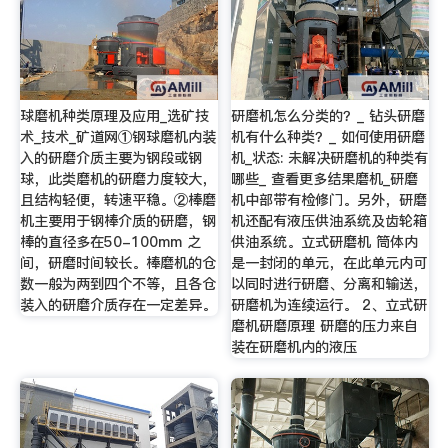
球磨机种类原理及应用_选矿技
研磨机怎么分类的？_ 钻头研磨
术_技术_矿道网①钢球磨机内装
机有什么种类？_ 如何使用研磨
入的研磨介质主要为钢段或钢
机_状态: 未解决研磨机的种类有
球，此类磨机的研磨力度较大，
哪些_ 查看更多结果磨机_研磨
且结构轻便，转速平稳。②棒磨
机中部带有检修门。另外，研磨
机主要用于钢棒介质的研磨，钢
机还配有液压供油系统及齿轮箱
棒的直径多在50-100mm 之
供油系统。立式研磨机 筒体内
间，研磨时间较长。棒磨机的仓
是一封闭的单元，在此单元内可
数一般为两到四个不等，且各仓
以同时进行研磨、分离和输送，
装入的研磨介质存在一定差异。
研磨机为连续运行。 2、立式研
磨机研磨原理 研磨的压力来自
装在研磨机内的液压