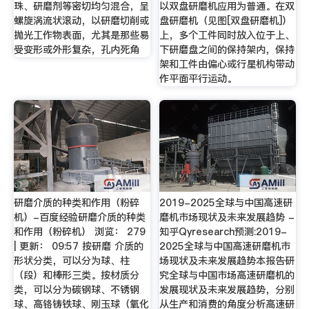
珠、研磨剂等密切均匀混合，呈
以双盘研磨机应用为普通。在双
螺旋涡流状滚动，以研磨切削或
盘研磨机（见图[双盘研磨机]）
抛光工作物表面，尤其是那些易
上，多个工件同时放入位于上、
受变形或外形复杂，孔内死角
下研磨盘之间的保持架内，保持
架和工件由偏心或行星机构带动
作平面平行运动。
研磨介质的种类和作用（粉碎
2019-2025全球与中国高速研
机）-百度经验研磨介质的种类
磨机市场现状及未来发展趋势 -
和作用（粉碎机） 浏览： 279
知乎Qyresearch预测:2019-
| 更新： 09:57 按研磨 介质的
2025全球与中国高速研磨机市
形状分类，可以分为球、柱
场现状及未来发展趋势本报告研
（段）和棒形三类。按材质分
究全球与中国市场高速研磨机的
类，可以分为碳钢球、不锈钢
发展现状及未来发展趋势，分别
球、高铬铸铁球、刚玉球（氧化
从生产和消费的角度分析高速研