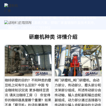
作为专业的 研磨机种类 制造厂家，我们致力于为您量身定制
高价值的粉体加工系统方案。获取厂家直销报价及技术支持，
请拨打：+8618037793862
研磨机种类 详情介绍
咖啡研磨的目的？不同种类的磨
阀门研磨机_阀门研磨机，由动
豆机之间有什么区别? 中国 专
力部分，传动部分，磨头部分和
业咖啡知识交流 更多咖啡豆资
支架部分组成，所述传动部分由
讯 请关注咖啡工房（） 你觉得
传动轴、输入齿轮副和输出齿轮
你的咖啡器具里哪个重要？如果
副组成，动力部分通过连接器与
不是「磨豆机」的话你要再想
传动部分输入齿轮副中的主动齿