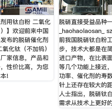
剂用钛白粉 二氧化
脱硝直接受益品种
钨）】欢迎前来中国
_haohaolaosan_ 
解发布的脱硝催化剂
前我国脱硝钛白粉
二氧化钛（不加钨）
步，技术大都是在
）厂家信息，产品和
进口产物，在比表
好，性价比高，为您
等几个功能上接近
本!
功率、催化剂的寿
针上还存在较大的
人士指出，脱硝钛
需求从技术上更好