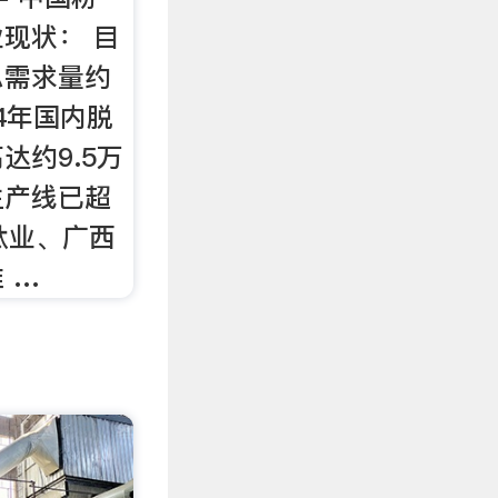
现状： 目
总需求量约
14年国内脱
达约9.5万
生产线已超
钛业、广西
 …