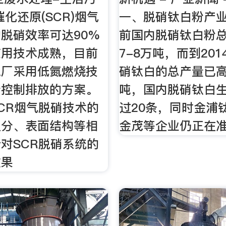
催化还原(SCR)烟气
一、脱硝钛白粉产业
脱硝效率可达90%
前国内脱硝钛白粉
应用技术成熟，目前
7-8万吨，而到20
电厂采用低氮燃烧技
硝钛白的总产量已高
步控制排放的方案。
吨，国内脱硝钛白
CR烟气脱硝技术的
过20条，同时金浦
组分、表面结构等相
金茂等企业仍正在准
对SCR脱硝系统的
效果