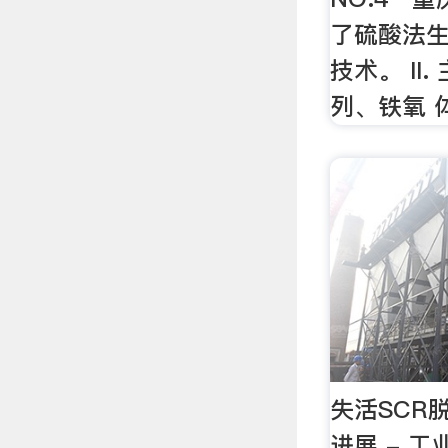
了硫酸法生
技术。 II
列、铁氧 
失活SCR
进展 - 