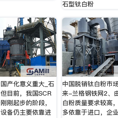
石型钛白粉
国产化意义重大_石
中国脱销钛白粉市
但目前，我国SCR
来-兰格钢铁网2、
于刚刚起步的阶段，
白粉质量要求较高
和设备仍主要依靠进
多依靠于进口，企