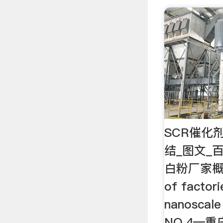
SCR催化
结_图文_
白粉厂家概况。
of factor
nanoscale
NO.4—重