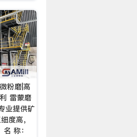
微粉磨|高
利 雷蒙磨
专业提供矿
工细度高，
 名 称：