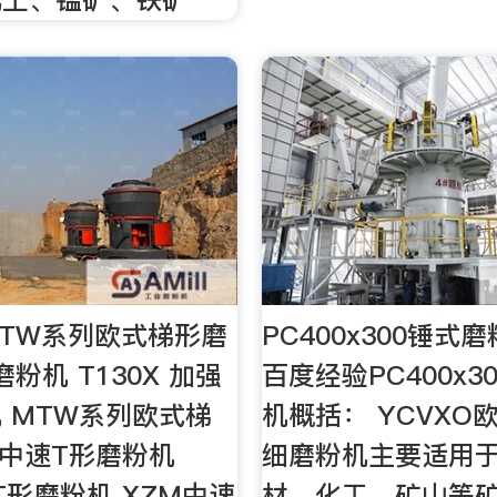
MTW系列欧式梯形磨
PC400x300锤式
粉机 T130X 加强
百度经验PC400x3
 MTW系列欧式梯
机概括： YCVXO
M中速T形磨粉机
细磨粉机主要适用
T形磨粉机 XZM中速
材、化工、矿山等