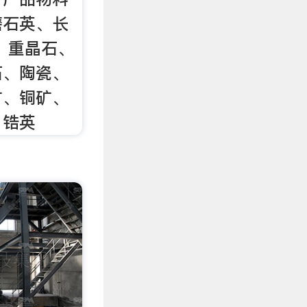
磨石英、长
、重晶石、
石、陶瓷、
矿、铜矿、
、锆英