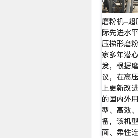
磨粉机-超
际先进水
压梯形磨
家多年潜
发，根据
议，在高
上更新改
的国内外
型、高效
备，该机
面、柔性