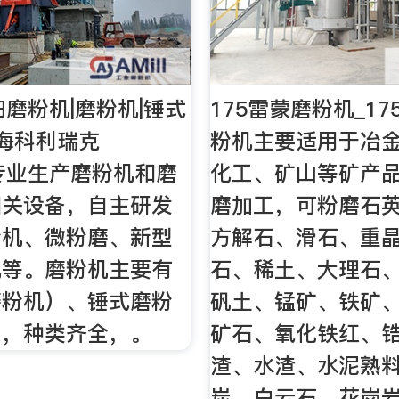
细磨粉机|磨粉机|锤式
175雷蒙磨粉机_1
海科利瑞克
粉机主要适用于冶
k）专业生产磨粉机和磨
化工、矿山等矿产
相关设备，自主研发
磨加工，可粉磨石
粉机、微粉磨、新型
方解石、滑石、重
机等。磨粉机主要有
石、稀土、大理石
磨粉机）、锤式磨粉
矾土、锰矿、铁矿
），种类齐全，。
矿石、氧化铁红、
渣、水渣、水泥熟
炭、白云石、花岗