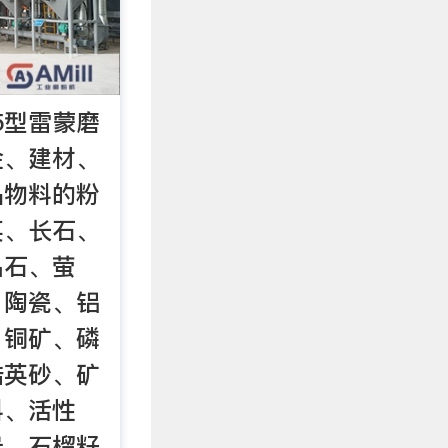
75型雷蒙磨
金、建材、
品物料的粉
英、长石、
晶石、萤
、陶瓷、铝
、铜矿、磷
锆英砂、矿
料、活性
岩、石榴籽