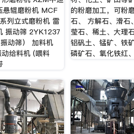
压悬辊磨粉机 MCF
的粉磨加工，可粉
M系列立式磨粉机 雷
石、 方解石、滑石
 振动筛 2YK1237
莹石、稀土、大理
振动筛） 加料机
铝矾土、锰矿、铁
振动给料机 (喂料
磷矿石、氧化铁红
带