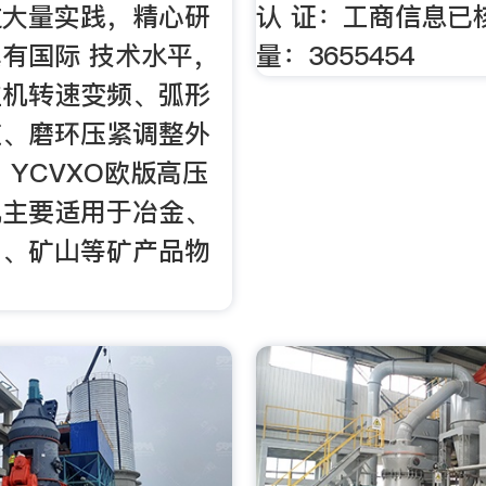
过大量实践，精心研
认 证：工商信息已
有国际 技术水平，
量：3655454
主机转速变频、弧形
道、磨环压紧调整外
 YCVXO欧版高压
机主要适用于冶金、
工、矿山等矿产品物