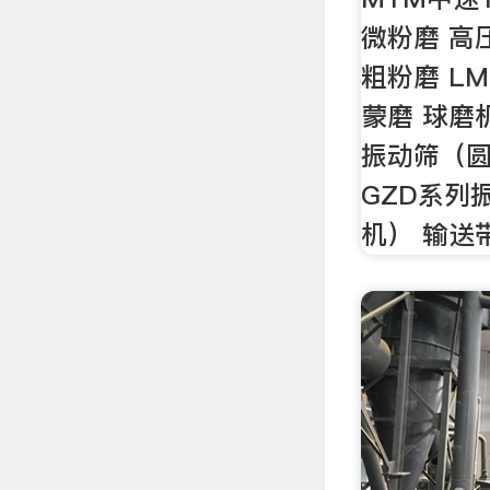
微粉磨 高
粗粉磨 L
蒙磨 球磨机
振动筛（圆
GZD系列
机） 输送