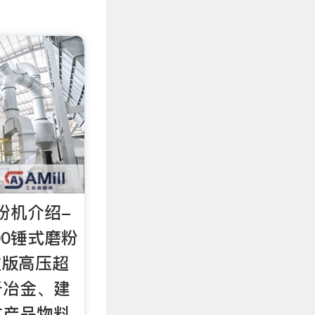
磨粉机介绍-
00锤式磨粉
欧版高压超
于冶金、建
矿产品物料