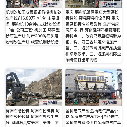
机制砂加工成套设备价格机制砂
重庆 磨粉机筛网重庆大型磨粉
生产线¥16.80万 ≥1台 主要设
机性能|磨粉磨粉机设备网 重庆
备: 磨粉机10台冲击式砂粉设备
瓦磨粉机性能号品牌_生产供应
10台 公司工艺: 机加工 环保型
商厂家_行 河南通利彩钢瓦磨粉
砂石生产线 时产200吨石头磨
机特点一、改变只靠重锤粉碎为
粉制砂生产线 成套机制砂设备
锤、钩、刀三者并用来增加产
量。二、增加筛网提高产品质量
和除漆效果。三、增加风机除尘
系统使打出来的物 …
河卵石磨粉机,河卵石粉碎机,河
金桥电气产品|金桥电气产品价
卵石砂粉设备,河卵石制砂生产
格|金桥电气产品报价|金桥电气
线 河卵石具有无毒、无味、不
金桥电气网提供新金桥电气产品