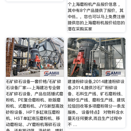
个上海磨粉机产品报价信息 ，
其中有8个产品提供了报价，其
中低。，您也可以马上免费注册
提供您的上海磨粉机报价给您的
潜在采购买家
石矿碎石设备一套价格/石矿碎
建渣粉碎设备,2014建渣粉碎设
石设备厂家--上海建冶专业做
备,2014,提供沙石厂粉碎设
石矿碎石设备，产品包括锤式磨
备、石料生产线、矿石磨粉线、
粉机、PE复合磨粉机、欧版磨
制砂生产线、磨粉生产线、建筑
粉机、式磨粉机、JYS新型高效
垃圾回收等多项磨粉筛分一条龙
砂粉设备、HPT多缸液压磨粉
服务。 设备特点】 对物料含水
机、HST单缸液压磨粉机、移
量无任何要求,而且生产过程中
动磨粉站、JY磨粉机等碎石设
不 …
备，还有振动筛、洗砂机、喂料