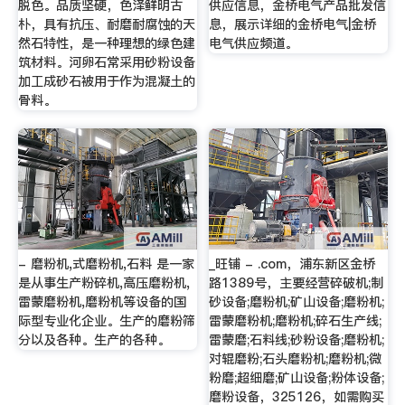
脱色。品质坚硬，色泽鲜明古
供应信息，金桥电气产品批发信
朴，具有抗压、耐磨耐腐蚀的天
息，展示详细的金桥电气|金桥
然石特性，是一种理想的绿色建
电气供应频道。
筑材料。河卵石常采用砂粉设备
加工成砂石被用于作为混凝土的
骨料。
- 磨粉机,式磨粉机,石料 是一家
_旺铺 - .com，浦东新区金桥
是从事生产粉碎机,高压磨粉机,
路1389号，主要经营碎破机;制
雷蒙磨粉机,磨粉机等设备的国
砂设备;磨粉机;矿山设备;磨粉机;
际型专业化企业。生产的磨粉筛
雷蒙磨粉机;磨粉机;碎石生产线;
分以及各种。生产的各种。
雷蒙磨;石料线;砂粉设备;磨粉机;
对辊磨粉;石头磨粉机;磨粉机;微
粉磨;超细磨;矿山设备;粉体设备;
磨粉设备，325126，如需购买