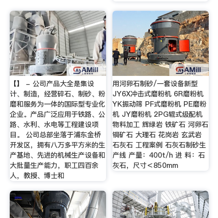
【】 - 公司产品大全是集设
用河卵石制砂/一套设备新型
计、制造，经营碎石、制砂、粉
JY6X冲击式磨粉机 6R磨粉机
磨和服务为一体的国际型专业化
YK振动筛 PF式磨粉机 PE磨粉
企业。产品广泛应用于铁路、公
机 JY磨粉机 2PG辊式级配机
路、水利、水电等工程建设项
物料加工 辉绿岩 铁矿石 河卵石
目。 公司总部坐落于浦东金桥
铜矿石 大理石 花岗岩 玄武岩
开发区，拥有八万多平方米的生
石灰石 工程案例 石灰石制砂生
产基地、先进的机械生产设备和
产线 产量：400t/h 进 料：石
大批量生产能力，职工四百余
灰石，尺寸＜850mm
人，教授、博士和