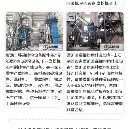
碎破机;制砂设备;磨粉机;矿山
膨润土移动砂粉设备配件生产矿
磨矿渣高细粉用什么设备-山石
石磨粉机,砂粉设备,工业磨粉机,
制砂设备磨矿渣高细粉用什么设
石料制砂生产线设备。是一家专
备：磨矿渣用哪种磨粉机比较
业生产磨粉机、新型高效砂粉设
好？什么价 ·针对于矿渣的额特
备、洗砂机、工业磨粉机、振动
性，雷蒙磨能够处理莫氏硬度不
筛、振动给料机、皮带机、移动
大于9.3级的多种物料，再加上
式磨粉站、各种石料生产线、碎
雷蒙磨出料成品粒度在80-325
石生产线、。烘干膨润土工艺_
目范围内可调节，所以要想将矿
上海砂粉设备
渣从块状变成细粉，选择雷蒙磨
非常合适。