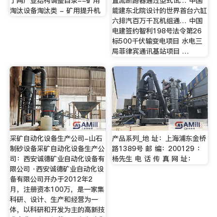
丁网产业结构调整目录--矿用
直流断路器通过型式试… 中国
淘汰设备淘汰类 - 矿用提升机
能建东北院设计的世界首台六缸
六排汽百万千瓦机组通… 中国
电建签约智利198号法令第26
标500千伏输变电项目 水电三
局菲律宾通讯基站项目 …
采矿自动化设备生产公司-山石
产品系列_地 址：上海浦东金桥
制砂设备采矿自动化设备生产公
路1389号 邮 编：200129 ：
司：西安诚德矿业自动化设备有
杨先生 电 话 传 真 网 址：
限公司 ·西安诚德矿业自动化设
备有限公司开办于2012年2
月，注册资本100万，是一家集
科研、设计、生产和经营为一
体，以科研和开发为主的高新技