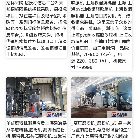
招标采购|招投标信息平台2 天
吹膜机 上海收缩膜机器 上海 上
前招标网提供招标采购、招投标
海pvc热收缩膜吹膜机 上海收缩
项目、拟在建项目及电子招标采
膜机器 上海袖口封切机 周，热
购等一系列招标信息服务。招标
收缩包装机，这里云集了众多的
网也是招标采购领域的招投标信
供应商，采购商，制造商。这是
息平台,为各级政府采购、招标
上海pvc热收缩膜吹膜机 上海收
代理机构提供招标项目及工程建
缩膜机器 上海袖口封切机 周的
设招标信息发布，发布招标项目
详细页面。加工定制:否，品牌:
上招标网。
其他，:1~500（Kw），电
源:220、380（V），机械尺
寸:1~9999
单缸磨粉机哪里有卖上海建冶是
_高压磨粉机_磨粉机_式 是一家
从事磨粉机,磨粉机,鹅卵石磨粉
专业的磨粉机与磨粉设备的生产
机,磨粉机,石灰石磨粉机,玄武岩
厂家,作为磨粉机行业的知名企