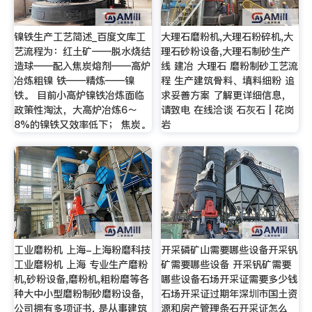
镍铁生产工艺简述_百度文库工
大理石磨粉机,大理石粉碎机,大
艺流程为：红土矿——脱水烧结
理石砂粉设备,大理石制砂生产
造球——配入焦炭熔剂——高炉
线 建冶 大理石 磨粉制砂工艺流
冶炼粗镍 铁——精炼——镍
程 生产建筑骨料、填料细粉 追
铁。 目前小高炉镍铁冶炼面临
求妥善方案 了解更详细信息，
政策性淘汰，大高炉冶炼6～
请致电 在线洽谈 石灰石 | 花岗
8%的镍铁又效率低下； 焦炭。
岩
工业磨粉机 上海-上海粉磨科技
开采磷矿山需要哪些设备开采钒
工业磨粉机 上海 专业生产磨粉
矿需要哪些设备 开采钒矿需要
机,砂粉设备,磨粉机,粗粉磨等各
哪些设备石场开采证需要多少钱
种大中小型磨粉制砂磨粉设备,
石场开采证过期年深圳市国土资
公司拥有多项证书, 是从事建筑
源和房产管理条石开采证怎么