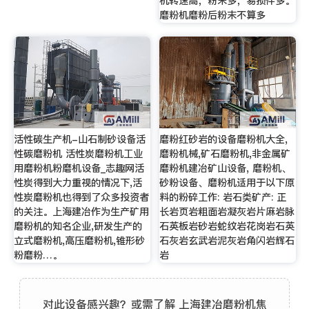
机转速高，粉末多，易损件多。
磨粉机磨粉后粉末不算多
活性碳生产机-山石制砂设备活
磨粉红砂岩的设备磨粉机大全,
性碳磨粉机 活性炭磨粉机工业
磨粉机械,矿石磨粉机,非金属矿
用磨粉机粉磨机设备_志趣网活
磨粉机建冶矿山设备, 磨粉机、
性炭得到大力重视的情况下,活
砂粉设备、磨粉机适用于以下原
性炭磨粉机也得到了众多投资者
料的粉碎工作: 岩石类矿产: 正
的关注。上海建冶作为生产矿用
长岩页岩粗面岩凝灰岩片麻岩脉
磨粉机的知名企业,研发生产的
石英板岩砂岩蛇纹岩花岗岩石英
立式磨粉机,高压磨粉机,锥形砂
石灰岩玄武岩泥灰岩角闪岩辉石
粉磨粉…。
岩
对此设备感兴趣？或需了解 上海建冶磨粉机焦