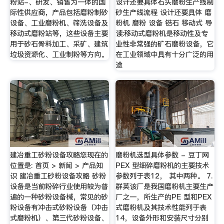
粉站-、研发、销售为一体的国
设计还要具体石头磨粉生产线制
际性供应商，产品包括磨粉制砂
砂生产线流程 设计还要具体 磨
设备、工业磨粉机、筛洗设备及
粉机 磨粉 设备 锆石 移动式 导
移动式磨粉站等，这些设备主要
读:移动式磨粉机是移动性及专
用于砂石骨料加工、采矿、建筑
业性非常强的矿石磨粉设备，它
垃圾资源化、工业制粉等方向。
在工业领域中具有十分广泛的用
途
建冶重工砂粉设备攻略您现在的
磨粉机选型具体参数 - 豆丁网
位置是: 首页 > 新闻 > 产品知
PEX 型细碎磨粉机的主要技术
识 建冶重工砂粉设备攻略 砂粉
参数列于表12， 其中两种。 7.
设备是当前粉碎行业使用较为普
群英该厂是我国磨粉机主要生产
遍的一种砂粉设备械，常见的砂
厂之一，所生产的PE 型和PEX
粉设备有冲击式砂粉设备（冲击
式磨粉机及其技术性能列于表
式磨粉机）、第三代砂粉设备、
14，设备外形和安装尺寸分别