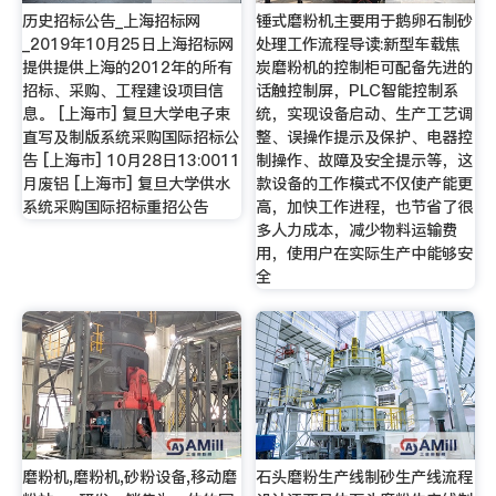
历史招标公告_上海招标网
锤式磨粉机主要用于鹅卵石制砂
_2019年10月25日上海招标网
处理工作流程导读:新型车载焦
提供提供上海的2012年的所有
炭磨粉机的控制柜可配备先进的
招标、采购、工程建设项目信
话触控制屏，PLC智能控制系
息。 [上海市] 复旦大学电子束
统，实现设备启动、生产工艺调
直写及制版系统采购国际招标公
整、误操作提示及保护、电器控
告 [上海市] 10月28日13:0011
制操作、故障及安全提示等，这
月废铝 [上海市] 复旦大学供水
款设备的工作模式不仅使产能更
系统采购国际招标重招公告
高，加快工作进程，也节省了很
多人力成本，减少物料运输费
用，使用户在实际生产中能够安
全
磨粉机,磨粉机,砂粉设备,移动磨
石头磨粉生产线制砂生产线流程