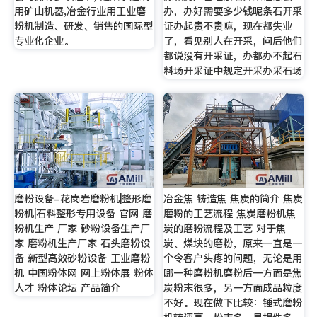
用矿山机器,冶金行业用工业磨
办，办好需要多少钱呢条石开采
粉机制造、研发、销售的国际型
证办起贵不贵嘛，现在都失业
专业化企业。
了，看见别人在开采，问后他们
都说没有开采证，办都办不起石
料场开采证中规定开采办采石场
磨粉设备-花岗岩磨粉机|整形磨
冶金焦 铸造焦 焦炭的简介 焦炭
粉机|石料整形专用设备 官网 磨
磨粉的工艺流程 焦炭磨粉机焦
粉机生产 厂家 砂粉设备生产厂
炭的磨粉流程及工艺 对于焦
家 磨粉机生产厂家 石头磨粉设
炭、煤块的磨粉，原来一直是一
备 新型高效砂粉设备 工业磨粉
个令客户头疼的问题，无论是用
机 中国粉体网 网上粉体展 粉体
哪一种磨粉机磨粉后一方面是焦
人才 粉体论坛 产品简介
炭粉末很多，另一方面成品粒度
不好。现在做下比较：锤式磨粉