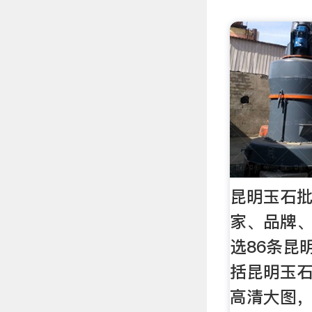
昆明玉石批
家、品牌、
选86条昆
括昆明玉
高清大图