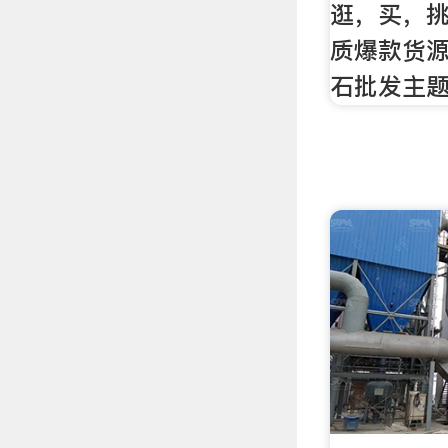
逛，买，
质爆款货
石批发主