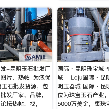
发-昆明玉石批发厂
国际・昆明珠宝城P
图片、热帖-为您优
城 - Leju国际・
明玉石批发货源，包
明玉器城 国际・昆
石批发厂家，品牌，
位为珠宝玉石产业
，论坛热帖。找，
5000万美金，集