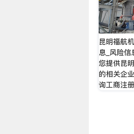
昆明福航机
息_风险信
您提供昆
的相关企
询工商注