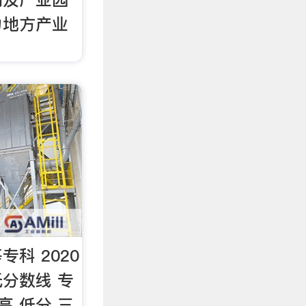
力地方产业
科 2020
分数线 专
高 低分 三