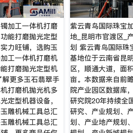
手镯加工一体机打磨
紫云青鸟国际珠宝
多功能打磨抛光定型
地_昆明市官渡区_
网实力旺铺，选购玉
划 紫云青鸟国际珠
镯加工一体机打磨机
基地位于云南省昆
功能打磨抛光定型机
区，顺通大道，面积约
了解更多玉石翡翠手
亩。本数据来自前
体机打磨机抛光机多
院产业园区数据库
抛光定型机器设备，
研究院20年持续全
兴玉雕机械工具总汇
研究、产业规划、
兴玉雕机械工具总汇
划、产业地产规划
旺铺，更多商品任你
规划、产业新城规