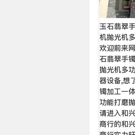
玉石翡翠
机抛光机
欢迎前来
石翡翠手
抛光机多
器设备,想
镯加工一
功能打磨
请进入和
商行的和
商行实力