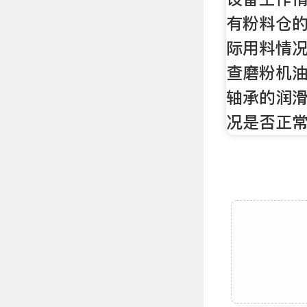
有粉料仓
际用料情况
查磨粉机
轴承的润
况是否正