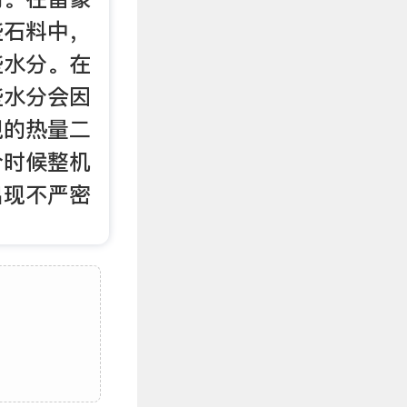
些石料中，
些水分。在
些水分会因
现的热量二
个时候整机
出现不严密