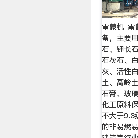
雷蒙机_雷
备，主要
石、钾长
石灰石、
灰、活性
土、高岭
石膏、玻
化工原料
不大于9.
的非易燃
建筑等行业