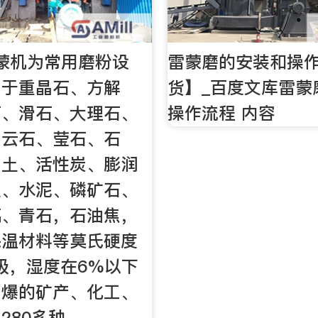
蒙机为常用磨粉设
雷蒙磨的安装和操
用于重晶石、方解
货】_百度文库雷蒙
石、滑石、大理石、
操作流程 内容
白云石、莹石、石
白土、活性炭、膨润
土、水泥、磷矿石、
璃、青石，石油焦，
保温材料等莫氏硬度
3级，湿度在6%以下
易爆的矿产、化工、
280多种