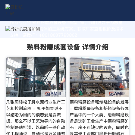
作为专业的 熟料粉磨成套设备 制造厂家，我们致力于为您量
身定制高价值的粉体加工系统方案。获取厂家直销报价及技术
支持，请拨打：+8618037793862
熟料粉磨成套设备 详情介绍
几张图轻松了解水泥行业生产工
磨粉粉磨设备和焙烧设备的发展
艺和控制流程 - 知乎如果说不
- 磨粉粉墨设备和焙烧设备各属
以结婚为目的的谈恋爱是耍流
产品中的一个大类。磨粉粉磨设
氓，那么不以工艺为导向的自动
备是选矿工业生产中磨粉粉磨矿
控制是瞎扯淡。以前听一些自动
石工序不可缺少的设备，同时也
化工程师说，自动化是万金油专
是其他工业部门磨粉粉磨岩石、