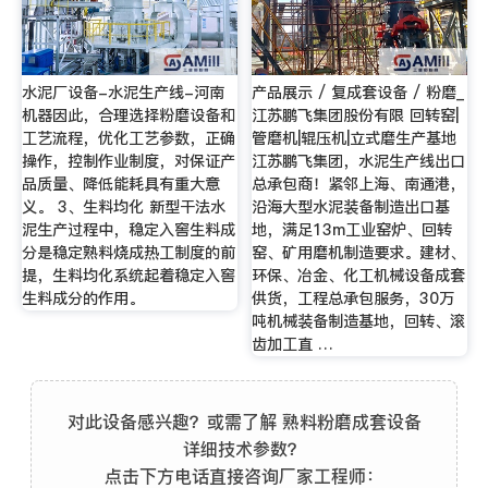
水泥厂设备-水泥生产线-河南
产品展示 / 复成套设备 / 粉磨_
机器因此，合理选择粉磨设备和
江苏鹏飞集团股份有限 回转窑|
工艺流程，优化工艺参数，正确
管磨机|辊压机|立式磨生产基地
操作，控制作业制度，对保证产
江苏鹏飞集团，水泥生产线出口
品质量、降低能耗具有重大意
总承包商！紧邻上海、南通港，
义。 3、生料均化 新型干法水
沿海大型水泥装备制造出口基
泥生产过程中，稳定入窖生料成
地，满足13m工业窑炉、回转
分是稳定熟料烧成热工制度的前
窑、矿用磨机制造要求。建材、
提，生料均化系统起着稳定入窖
环保、冶金、化工机械设备成套
生料成分的作用。
供货，工程总承包服务，30万
吨机械装备制造基地，回转、滚
齿加工直 …
对此设备感兴趣？或需了解 熟料粉磨成套设备
详细技术参数？
点击下方电话直接咨询厂家工程师：