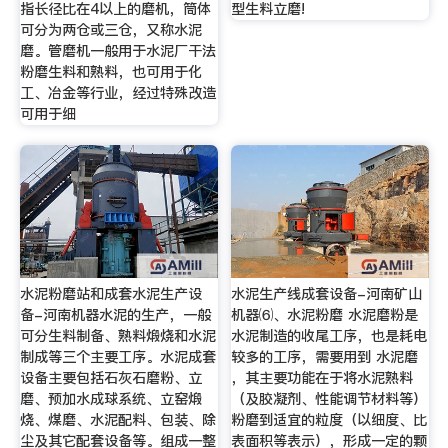
指长径比在4以上的磨机，筒体
型生料立磨!
可分为两仓或三仓，又称水泥
磨。管磨机一般用于水泥厂干法
粉磨生料和熟料，也可用于化
工、冶金等行业，经过特殊改造
可用于细
水泥粉磨站和成套水泥生产设
水泥生产线成套设备-河南矿山
备-河南机器水泥的生产，一般
机器⑹、水泥粉磨 水泥磨粉是
可分生料制备、熟料煅烧和水泥
水泥制造的收尾工序，也是耗电
制成等三个主要工序。水泥成套
较多的工序，需要用到 水泥磨
设备主要包括石灰石磨粉、立
，其主要功能在于将水泥熟料
磨、预加水成球系统、立窑煅
（及胶凝剂、性能调节材料等）
烧、煤磨、水泥配料、包装、除
粉磨到适宜的粒度（以细度、比
尘及其它配套设备等。组成一整
表面积等表示），形成一定的颗