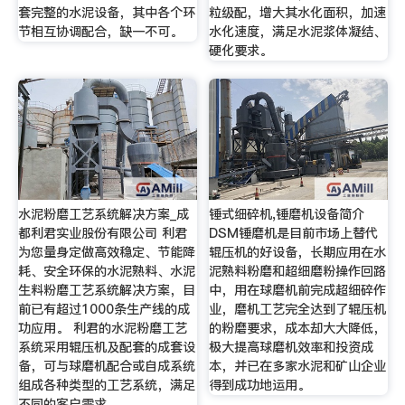
套完整的水泥设备，其中各个环
粒级配，增大其水化面积，加速
节相互协调配合，缺一不可。
水化速度，满足水泥浆体凝结、
硬化要求。
水泥粉磨工艺系统解决方案_成
锤式细碎机,锤磨机设备简介
都利君实业股份有限公司 利君
DSM锤磨机是目前市场上替代
为您量身定做高效稳定、节能降
辊压机的好设备，长期应用在水
耗、安全环保的水泥熟料、水泥
泥熟料粉磨和超细磨粉操作回路
生料粉磨工艺系统解决方案，目
中，用在球磨机前完成超细碎作
前已有超过1000条生产线的成
业，磨机工艺完全达到了辊压机
功应用。 利君的水泥粉磨工艺
的粉磨要求，成本却大大降低，
系统采用辊压机及配套的成套设
极大提高球磨机效率和投资成
备，可与球磨机配合或自成系统
本，并已在多家水泥和矿山企业
组成各种类型的工艺系统，满足
得到成功地运用。
不同的客户需求。