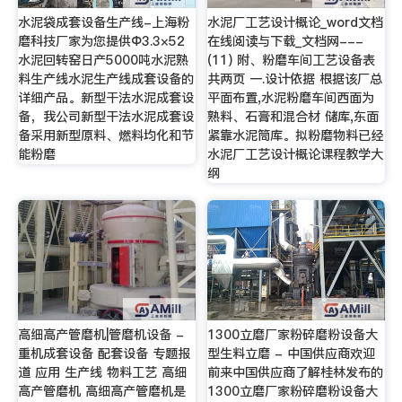
水泥袋成套设备生产线-上海粉
水泥厂工艺设计概论_word文档
磨科技厂家为您提供Φ3.3×52
在线阅读与下载_文档网---
水泥回转窑日产5000吨水泥熟
(11) 附、粉磨车间工艺设备表
料生产线水泥生产线成套设备的
共两页 一.设计依据 根据该厂总
详细产品。新型干法水泥成套设
平面布置,水泥粉磨车间西面为
备，我公司新型干法水泥成套设
熟料、石膏和混合材 储库,东面
备采用新型原料、燃料均化和节
紧靠水泥筒库。拟粉磨物料已经
能粉磨
水泥厂工艺设计概论课程教学大
纲
高细高产管磨机|管磨机设备 -
1300立磨厂家粉碎磨粉设备大
重机成套设备 配套设备 专题报
型生料立磨 - 中国供应商欢迎
道 应用 生产线 物料工艺 高细
前来中国供应商了解桂林发布的
高产管磨机 高细高产管磨机是
1300立磨厂家粉碎磨粉设备大