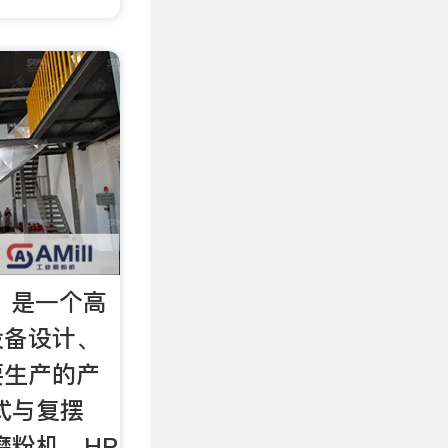
】是一个高
设备设计、
要生产的产
式与复摆
磨粉机，HP