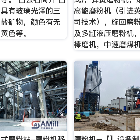
种具有玻璃光泽的三
高能磨粉机（引进
酸盐矿物，颜色有无
司技术），旋回磨
、黄色等。
及多缸液压磨粉机
棒磨机，中速磨煤
式磨粉站-磨粉机移
磨粉机–【】设备