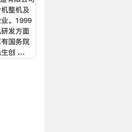
粉机整机及
业。1999
机研发方面
享有国务院
生创 …