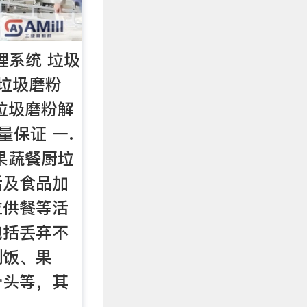
理系统 垃圾
垃圾磨粉
垃圾磨粉解
量保证 一.
果蔬餐厨垃
活及食品加
位供餐等活
包括丢弃不
剩饭、果
骨头等，其