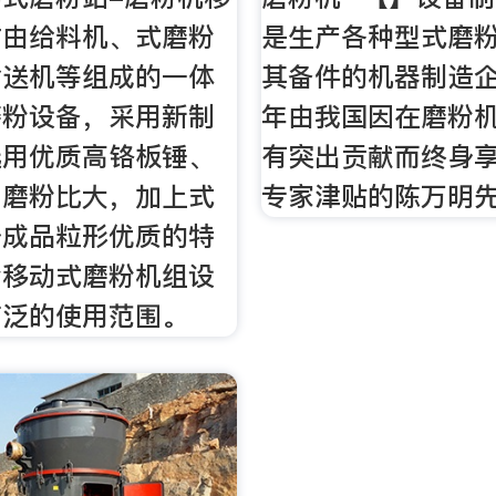
站由给料机、式磨粉
是生产各种型式磨
输送机等组成的一体
其备件的机器制造企
磨粉设备，采用新制
年由我国因在磨粉
选用优质高铬板锤、
有突出贡献而终身
，磨粉比大，加上式
专家津贴的陈万明先
身成品粒形优质的特
套移动式磨粉机组设
广泛的使用范围。