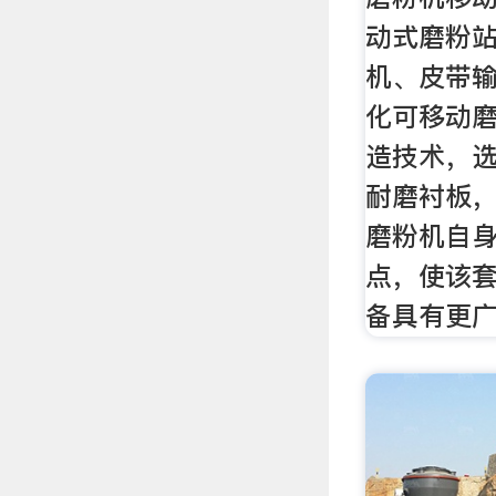
动式磨粉
机、皮带
化可移动
造技术，
耐磨衬板
磨粉机自
点，使该
备具有更