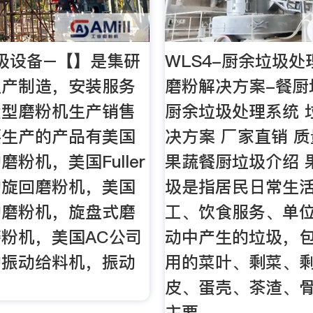
级设备–【】是集研
WLS4-厨余垃圾处
生产制造，安装服务
磨粉解决方案-餐厨
大型磨粉机生产销售
厨余垃圾处理系统 
要生产的产品有美国
决方案 厂家直销 质
粉机，美国Fuller
果蔬餐厨垃圾介绍 
的旋回磨粉机，美国
圾是指居民日常生
的磨粉机，旋盘式磨
工、饮食服务、单
粉机，美国AC公司
动中产生的垃圾，
的振动给料机，振动
用的菜叶、剩菜、
皮、蛋壳、茶渣、
主要