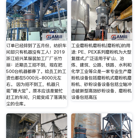
订单已经排到了五月份，纺织车
工业磨粉机磨粉机(磨粉机)的用
间却只有机器没有工人！2019
途: PE、PEX系列磨粉机为大型
浙江绍兴某服装加工厂厂长竹
复摆式,广泛适用于矿山、冶
丽：近期员工招不到，现在把
炼、建筑、公路、铁路、水利和
500台机器都停了。给员工的工
化学工业等众是一家专业生产磨
资也都在5000元-8000元左
粉机设备包括磨粉机式磨粉机磨
右。 因为招不到工，机器只
粉机、砂粉设备设备包括立轴冲
能“睡大觉”。原本应该是繁忙
击破新型高效砂粉设备、磨粉机
赶工的车间，只能变成了落满灰
设备包括高压
尘的仓库。