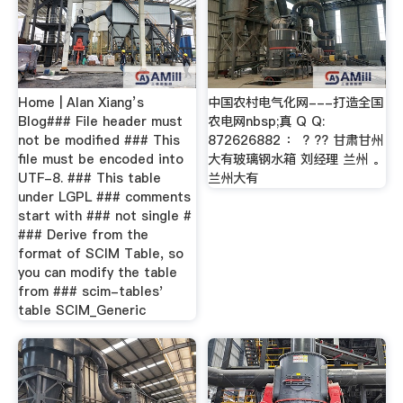
Home | Alan Xiang’s
中国农村电气化网---打造全国
Blog### File header must
农电网nbsp;真 Q Q:
not be modified ### This
872626882 ： ? ?? 甘肃甘州
file must be encoded into
大有玻璃钢水箱 刘经理 兰州 。
UTF-8. ### This table
兰州大有
under LGPL ### comments
start with ### not single #
### Derive from the
format of SCIM Table, so
you can modify the table
from ### scim-tables'
table SCIM_Generic