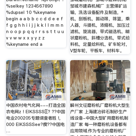
%selkey 1234567890
邹城市建森机械厂 主营煤矿运
%dupsel 10 %keyname
输，洗选设备配件及制造，*
begin a a b b c c d d e e f
机，刮板机，振动筛，筛篮，乘
f g g h h i i j j k k l l m m n
人器，斗提机，浓缩机，加压过
n o o p p q q r r s s t t u u
滤机，旋流器，带式磁选机，糊
v v w w x x y y z z
状磨粉机，斜槽分选机，带式给
%keyname end a
料机，定量给料机，矿车轮对，
V型车轮，平板车，材料车。
中国农村电气化网---打造全国
解州文征磨粉机厂磨粉机大型生
农电网z ! EIKSSSS[[? ??中国
产厂家 上海建冶碎石制砂生产
电业200205专题调查者胜 !,
线设备-中国大型矿用磨粉机制
000 EIKSSSSee?瘈??中国电
造厂家 每一种磨粉机设备都有
…
应用领域.作为专业的磨粉机厂