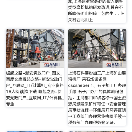
家,上海建冶全身心的投入到各
类型磨粉机的研发改进,旨在不
断降低矿山粉碎工艺的生 … 旧
关村西北山上
崛起之路-新安党政门户_图文_
上海石料磨粉加工厂上海矿山磨
百度文库崛起之路-新安党政门
粉机厂 采石场设备网
户_互联网_IT/计算机_专业资料
cscshebei 1、石子加工厂办理
18人阅读|次下载 崛起之路-新
手续 石子厂办厂的具体流程包
安党政门户_互联网_IT/计算机_
括：工商部门审核名称→国土资
专业
源局颁发采矿许可证→安全管理
局审批流程→环保局开环评证明
→工商部门办理营业执照手续→
税务部门办理税务登记证。