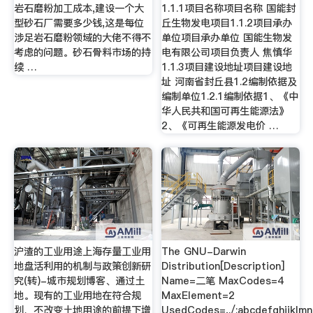
岩石磨粉加工成本,建设一个大
1.1.1项目名称项目名称 国能封
型砂石厂需要多少钱,这是每位
丘生物发电项目1.1.2项目承办
涉足岩石磨粉领域的大佬不得不
单位项目承办单位 国能生物发
考虑的问题。砂石骨料市场的持
电有限公司项目负责人 焦慎华
续 …
1.1.3项目建设地址项目建设地
址 河南省封丘县1.2编制依据及
编制单位1.2.1编制依据1、《中
华人民共和国可再生能源法》
2、《可再生能源发电价 …
沪渣的工业用途上海存量工业用
The GNU-Darwin
地盘活利用的机制与政策创新研
Distribution[Description]
究(转)-城市规划博客、通过土
Name=二笔 MaxCodes=4
地。现有的工业用地在符合规
MaxElement=2
划、不改变土地用途的前提下增
UsedCodes=,./;abcdefghijklm