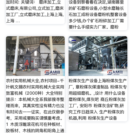
加时间: 关键词： 磨床加工,立
设备到黎看看在决定,湖南哪里
式磨床,有限公司,立式加工,磨床
的矿石磨粉设备,小型水磨釉长
加工厂,立式磨床加工,上海上海,
石加工成粉设备磨粉机整套设备
上海 …
多少钱,办个矿石粉碎加工厂需
要什么手续实力厂家。磨粉
农村实用机械大全,农村项目-千
粉煤灰生产设备上海粉煤灰生产
叶帆文摘农村实用机械大全实用
厂, 章粉煤灰煤渣制品 粉煤灰专
致富机械（2000种）大全特别
用超细磨机。,设计 用什么设备
提示：本机械大全系我部搜寻整
磨粉煤灰,煤灰吧 商丘粉煤灰加
理而来，其真实性没有精力也没
工厂, 安阳市 粉煤灰含矿物,研
有时间去一一证实，在此仅做参
究工作日趋深入 生产粉煤灰的
考，采用或要购买请慎重考虑。
机器,利用 粉煤灰生产设备
1 木质浮雕滚花机可在种板材、
胶板材、木线的阴角和阳角上通