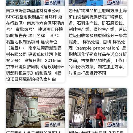
南京法姆雷新型建材有限公司
岩石矿物样品加工磨粉方法上海
SPC石塑地板制品项目环评 所
矿山设备网提供沙石厂粉碎设
在行政区：南京市六合区环评编
备、石料生产线、矿石磨粉线、
号： 审批编号： 建设项目环境
制砂生产线、磨粉生产线、建筑
影响报告表 项目名称： SPC
垃圾回收等多项磨粉筛分一条龙
石塑地板制品项目 建设单位
服务。 样品处理_ 百科 样品处
（盖章）： 南京法姆雷新型建
理（sample preparation）是
材有限公司 建设单位排污申报
指地球化学勘查样品在送交分析
登记号： 申报日期：2019 南
之前，根据样品的性质、工作目
京市环境保护局制《建设项目环
的和分析方法，制定加工方案，
境影响报告表》编制说明 《建
对各类样品进行不同
设项目环境影响报告表》由
生产管理人员金属非金属矿山
剧场su模型下载专题_2020年