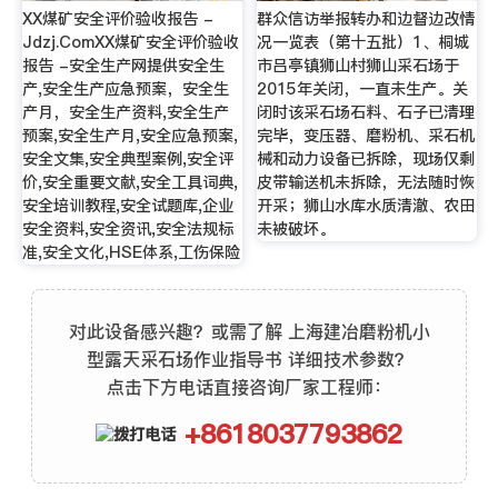
XX煤矿安全评价验收报告 -
群众信访举报转办和边督边改情
Jdzj.ComXX煤矿安全评价验收
况一览表（第十五批）1、桐城
报告 -安全生产网提供安全生
市吕亭镇狮山村狮山采石场于
产,安全生产应急预案，安全生
2015年关闭，一直未生产。关
产月，安全生产资料,安全生产
闭时该采石场石料、石子已清理
预案,安全生产月,安全应急预案,
完毕，变压器、磨粉机、采石机
安全文集,安全典型案例,安全评
械和动力设备已拆除，现场仅剩
价,安全重要文献,安全工具词典,
皮带输送机未拆除，无法随时恢
安全培训教程,安全试题库,企业
开采；狮山水库水质清澈、农田
安全资料,安全资讯,安全法规标
未被破坏。
准,安全文化,HSE体系,工伤保险
对此设备感兴趣？或需了解 上海建冶磨粉机小
型露天采石场作业指导书 详细技术参数？
点击下方电话直接咨询厂家工程师：
+8618037793862