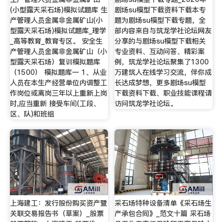
(小型露天采石场)模拟试题库 生
剧场su模型下载资料下载本专
产管理人员金属非金属矿山(小
题为剧场su模型下载专题，全
型露天采石场)模拟试题库_理学
部内容来自与筑龙学社论坛网友
_高等教育_教育专区。 安全生
分享的与剧场su模型下载相关
产管理人员金属非金属矿山（小
专业资料、互动问答、精彩案
型露天采石场）复训模拟题库
例，筑龙学社论坛聚集了1300
（1500） 模拟题库一 1、从业
万建筑人在线学习交流，伴你成
人员在本生产经营单位内调整工
长达成梦想，更多剧场su模型
作岗位或离岗三年以上重新上岗
下载资料下载、职业技能课程请
时,应当重新 接受车间(工段、
访问筑龙学社论坛。
区、队)和班组
上海建工：发行股份购买资产暨
采石场特种设备清单《采石场生
关联交易报告书（草案）_股票
产承包合同》_范文十篇 采石场