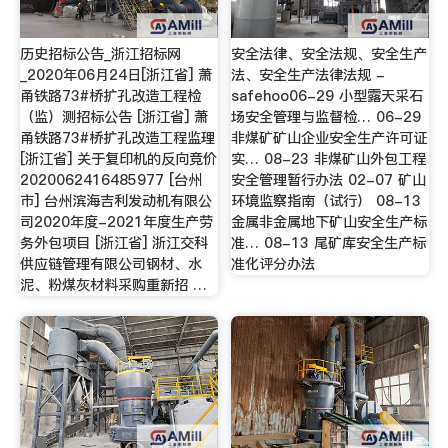
历史招标公告_浙江招标网
安全法律、安全法规、安全生产
_2020年06月24日[浙江省] 萧
法、安全生产法律法规 -
甬铁路73#桥扩孔改造工程检
safehoo06-29 小型露天采石
（监）测招标公告 [浙江省] 萧
场安全管理与监督检… 06-29
甬铁路73#桥扩孔改造工程监理
非煤矿矿山企业安全生产许可证
[浙江省] 关于复印机的反向竞价
实… 08-23 非煤矿山外包工程
2020062416485977 [台州
安全管理暂行办法 02-07 矿山
市] 台州滨海吉利发动机有限公
环境监察指南（试行） 08-13
司2020年度-2021年度生产劳
金属非金属地下矿山安全生产标
务外包项目 [浙江省] 浙江交科
准… 08-13 尾矿库安全生产标
供应链管理有限公司钢材、水
准化评分办法
泥、粉煤灰材料采购重新招 …