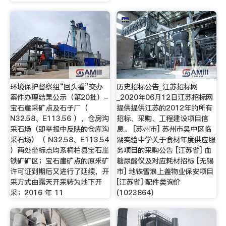
环境保护督察组“回头看”交办
历史招标公告_江苏招标网
案件办理结果公示（第20批）-
_2020年06月12日江苏招标网
宝石崖采矿点及石子厂（
提供提供江苏的2012年的所有
N32.58、E113.56 ），仓房沟
招标、采购、工程建设项目信
采石场（即举报中反映的仓库沟
息。 [苏州市] 苏州市吴中区临
采石场）（ N32.58、E113.54
湖实验中学关于食材年度供应服
）两处坐标点均系桐柏县宝石崖
务项目的采购公告 [江苏省] 血
铁矿矿区；宝石崖矿点的原釆矿
糖尿酸仪及对应耗材招标 [无锡
许可证到期后又进行了延续，开
市] 地铁雪浪上盖物业保安项目
采方式由露天开采转为地下开
[江苏省] 配件类询价
采；2016 年 11
(1023864)