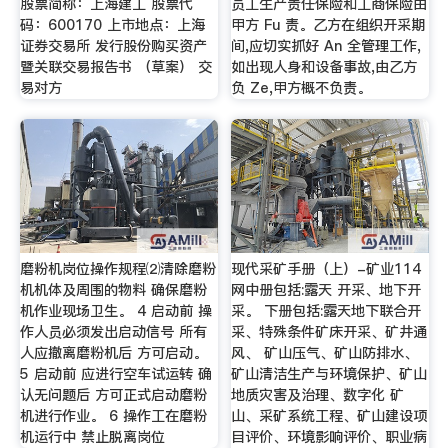
股票简称：上海建工 股票代
员工生产责任保险和工商保险由
码：600170 上市地点：上海
甲方 Fu 责。乙方在组织开采期
证券交易所 发行股份购买资产
间,应切实抓好 An 全管理工作,
暨关联交易报告书 （草案） 交
如出现人身和设备事故,由乙方
易对方
负 Ze,甲方概不负责。
磨粉机岗位操作规程⑵清除磨粉
现代采矿手册（上）-矿业114
机机体及周围的物料 确保磨粉
网中册包括:露天 开采、地下开
机作业现场卫生。 4 启动前 操
采。 下册包括:露天地下联合开
作人员必须发出启动信号 所有
采、特殊条件矿床开采、矿井通
人应撤离磨粉机后 方可启动。
风、 矿山压气、矿山防排水、
5 启动前 应进行空车试运转 确
矿山清洁生产与环境保护、矿山
认无问题后 方可正式启动磨粉
地质灾害及治理、数字化 矿
机进行作业。 6 操作工在磨粉
山、采矿系统工程、矿山建设项
机运行中 禁止脱离岗位
目评价、环境影响评价、职业病