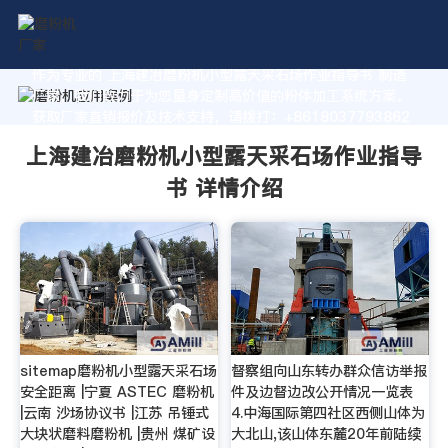
作为专业的 上海建冶磨粉机小型露天采石场作业指导书 制造
厂家，我们致力于为您量身定制高价值的粉体加工系统方案。
获取厂家直销报价及技术支持，请拨打：+8618037793862
上海建冶磨粉机小型露天采石场作业指导
书 详情介绍
sitemap磨粉机小型露天采石场
督察组向山东转办群众信访举报
安全距离 |宁夏 ASTEC 磨粉机
件及边督边改公开情况一览表
|云南 沙场协议书 |江苏 吊锤式
4.中海国际第四社区西侧山体为
大块状磨料磨粉机 |贵州 煤矿设
大北山,该山体东麓20年前陆续