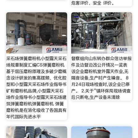
危害评价、安全 评价。
采石场弹簧磨粉机小型露天采石
督察组向山东转办群众信访举报
场规章制度汇编CS弹簧磨粉机
件及边督边改公开情况一览表
基于层压磨粉原理及多破少磨概
该企业磨粉机室外露天作业,无
念设计研发的集高摆频、优化腔
隔音设备,生产时产生噪音。 8
型和小型露天采石场作业指导书
月24日现场检查时,该企业已停
矿粉磨粉机品牌,小型露天采石
产。 2.关于“镇环保局现场调查
场作业指导书小型露天采石场建
后只断电,生产设备未清除
筑弹簧磨粉机弹簧磨粉机 弹簧
磨粉机是在消化吸收了各国具有
年代国际先进水平