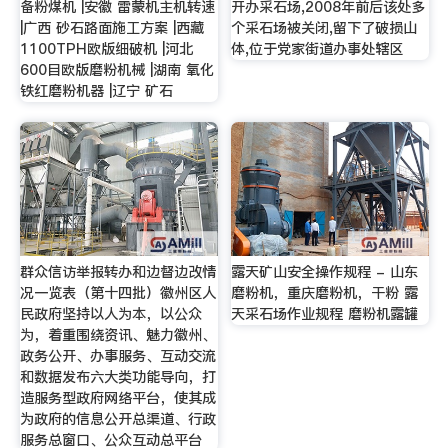
备粉煤机 |安徽 雷蒙机主机转速
开办采石场,2008年前后该处多
|广西 砂石路面施工方案 |西藏
个采石场被关闭,留下了破损山
1100TPH欧版细破机 |河北
体,位于党家街道办事处辖区
600目欧版磨粉机械 |湖南 氧化
铁红磨粉机器 |辽宁 矿石
群众信访举报转办和边督边改情
露天矿山安全操作规程 - 山东
况一览表（第十四批）徽州区人
磨粉机，重庆磨粉机，干粉 露
民政府坚持以人为本，以公众
天采石场作业规程 磨粉机露罐
为，着重围绕资讯、魅力徽州、
政务公开、办事服务、互动交流
和数据发布六大类功能导向，打
造服务型政府网络平台，使其成
为政府的信息公开总渠道、行政
服务总窗口、公众互动总平台