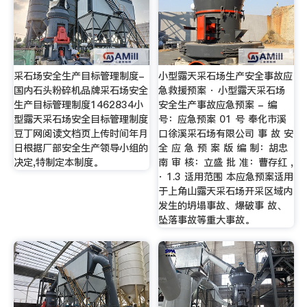
采石场安全生产目标管理制度-
小型露天采石场生产安全事故应
国内石头粉碎机品牌采石场安全
急救援预案 · 小型露天采石场
生产目标管理制度1462834小
安全生产事故应急预案 - 编
型露天采石场安全目标管理制度
号：应急预案 01 号 奉化市溪
豆丁网阅读文档页上传时间年月
口徐溪采石场有限公司 事 故 安
日根据厂部安全生产领导小组的
全 应 急 预 案 版 编 制：胡忠
决定,特制定本制度。
南 审 核：立盛 批 准：曹存红 ,
· 1.3 适用范围 本应急预案适用
于上角山露天采石场开采区域内
发生的坍塌事故、爆破事 故、
坠落事故等重大事故。