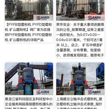
【PYFB型磨粉机 PYFD型磨粉
荣华实业：关于重大事项进展情
机 矿山磨粉机】网厂家为您提
况的公告_股票频道_证券之星度
供PYFB型磨粉机 PYFD型磨粉
一般亦较大，为0.07×0.03～
机 矿山磨粉机的详细产品
0.04×0.01毫米，个别可达1毫
米 以上，总之， 矿石中银金矿
含量甚微，分布零散，粒度细
小，故很难发现明金。据原电子
黑龙江省科技园区及科技型中小
上海建冶立轴冲击式磨粉机_建
企业服务网超高细磨粉机锤头的
冶磨粉机立轴冲击式参数_报价