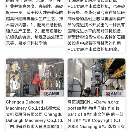
研制 用于建材、水泥、电厂等
上海建冶立轴冲击式磨粉机
行业并集高强度、高韧性、高硬
PCL立轴冲击式磨粉机，也是砂
度于一身，适于较大冲击载荷的
粉设备。是我公司专家在多年研
超高细磨粉机锤头生产工艺。技
制设备的基础上吸取美国同类产
术需求内容：1、超高细磨粉机
品的先进技术开发出的一种具有
锤头生产工艺。2、超高细磨粉
国际先进水平的高能低耗设备，
机锤头的铸造、熔炼及热处理工
新型砂粉设备性能在各种矿石细
艺等。黑龙江科技学院
破设备中起着不可替代的作用
PCL立轴冲击式磨粉机用途。
Chengdu Dahongli
网页视图GNU-Darwin.org:
Machinery Co.,Ltd.成都大宏
ports### ### This file is
立机器股份有限公司 Chengdu
part of ### 本文件是 的一部
Dahongli Machinery Co.,Ltd.
分 ### ### Copyright (C)
（四川省成都市大邑县晋原镇工
2003 Nianqing ### 版权所有