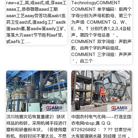
raw=a工,其,或aa式,戒,芽aaa工
TechnologyCOMMENT
aaaa工,恭恭敬敬aaad工期
COMMENT 单字编码：前两个
aaan工艺aaay劳苦功高aabt医
字母分别为声母和韵母，第三个
药卫生aad式,匿aadg工厂aadk
为声调: COMMENT Q、W、
匿aadn慝,葚aadw萁aady工矿,
E、R、T 分别代表1,2,3,4及轻
落落大方aaet节节胜利aaf苷,
声。第四个字母总是 ＇。
甙aafb工 …
COMMENT 双字词组：声韵声
韵，由两个字的声码组成。
COMMENT 三字词组：声声声
＇，由三个
汶川地震灾后恢复重建2）块状
中国农村电气化网---打造全国
样品的粉碎。采用机械手段进行
农电网nbsp;真 Q Q:
磨粉和研墨粉末状。（若使用磨
872626882 ： ? ?? 甘肃甘州
粉机，粉碎时间不要太长。不然
大有玻璃钢水箱 刘经理 兰州 。