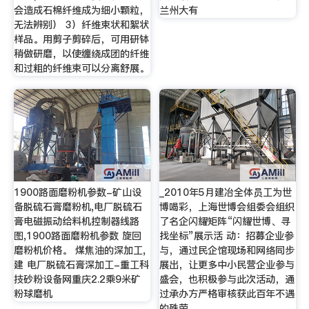
会造成石棉纤维成为细小颗粒，
兰州大有
无法辨别） 3）纤维束状和絮状
样品。用剪子剪碎后，可用研钵
稍做研磨，以使缠绕成团的纤维
和过粗的纤维束可以分离舒展。
1900路面磨粉机参数-矿山设
_2010年5月建冶全体员工为世
备脱硫石膏磨粉机,电厂脱硫石
博喝彩，上海世博会组委会组织
膏电磁振动给料机控制器线路
了名企闪耀矩阵“闪耀世博、寻
图,1900路面磨粉机参数 旋回
找坐标”展示活 动：招募企业参
磨粉机价格。 煤焦油的深加工,
与，通过民企馆现场和网络同步
建 电厂脱硫石膏深加工-重工科
展出，让更多中小民营企业参与
技砂粉设备网重庆2.2乘9米矿
盛会，也积极参与此次活动，通
粉球磨机
过承办方严格审核获此百年不遇
的殊荣。