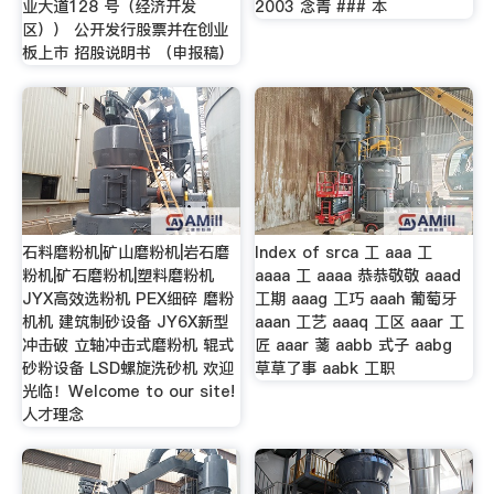
业大道128 号（经济开发
2003 念青 ### 本
区）） 公开发行股票并在创业
板上市 招股说明书 （申报稿）
石料磨粉机|矿山磨粉机|岩石磨
Index of srca 工 aaa 工
粉机|矿石磨粉机|塑料磨粉机
aaaa 工 aaaa 恭恭敬敬 aaad
JYX高效选粉机 PEX细碎 磨粉
工期 aaag 工巧 aaah 葡萄牙
机机 建筑制砂设备 JY6X新型
aaan 工艺 aaaq 工区 aaar 工
冲击破 立轴冲击式磨粉机 辊式
匠 aaar 菚 aabb 式子 aabg
砂粉设备 LSD螺旋洗砂机 欢迎
草草了事 aabk 工职
光临！Welcome to our site!
人才理念