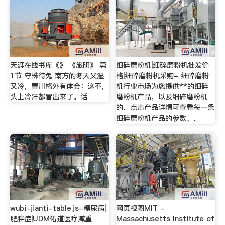
天涯在线书库《》 《旅明》 第
细碎磨粉机|细碎磨粉机批发价
1节 守株待兔 南方的冬天又湿
格|细碎磨粉机采购- 细碎磨粉
又冷，曹川格外有体会：这不，
机行业市场为您提供**的细碎
头上冷汗都冒出来了。话
磨粉机产品，以及细碎磨粉机
的。点击产品详情可查看每一条
细碎磨粉机产品的参数、。
wubi-jianti-table.js-糖尿病|
网页视图MIT -
肥胖症|UDM佑道医疗减重
Massachusetts Institute of