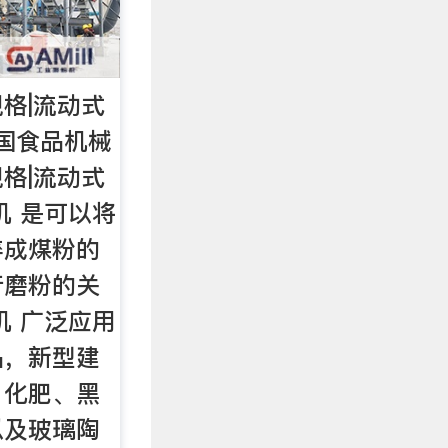
格|流动式
国食品机械
格|流动式
机 是可以将
碎成煤粉的
行磨粉的关
机 广泛应用
品，新型建
、化肥、黑
以及玻璃陶