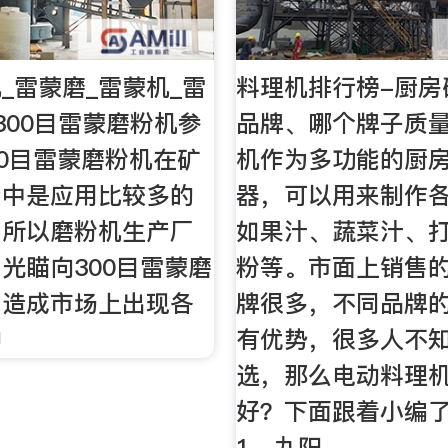
_雷蒙磨_雷蒙机_雷
料理机排行榜-厨房
300目雷蒙磨粉机参
品牌、哪个牌子质量
300目雷蒙磨粉机在矿
机作为多功能的厨
产中是应用比较多的
器，可以用来制作
，所以磨粉机生产厂
如果汁、蔬菜汁、
光瞄向300目雷蒙磨
粉等。市面上销售
，造成市场上出现各
牌很多，不同品牌
种
有优势，很多人不
选，那么电动料理
好？下面跟着小编
1、九阳