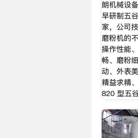
朗机械设备
早研制五
家，公司
磨粉机的
操作性能
畅、磨粉
动、外表
精益求精、
820 型五