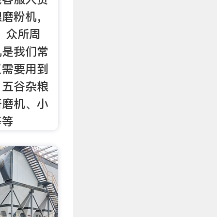
粮磨粉机，
 众所周
机是我们常
工需要用到
：五谷杂粮
研磨机、小
等等