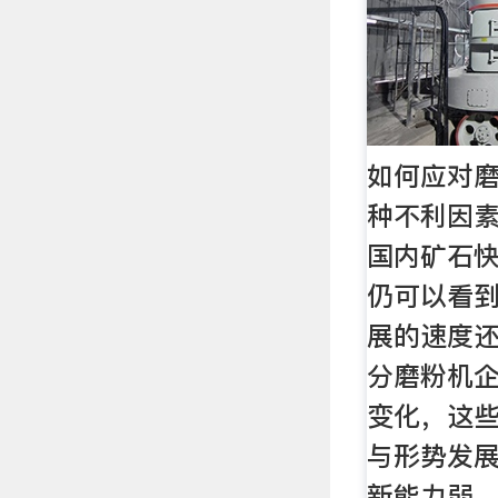
如何应对
种不利因素
国内矿石
仍可以看
展的速度
分磨粉机
变化，这
与形势发
新能力弱