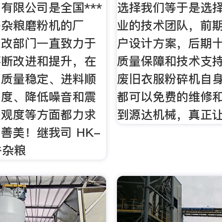
有限公司是全国***
选择我们等于是选
谷杂粮磨粉机的厂
业的技术团队，前
技改部门一直致力于
户设计方案，后期
不断改进和提升，在
质量保障和技术支
、质量稳定、进料顺
废旧衣服粉碎机自
细度、降低噪音和震
都可以免费的维修
美观度等方面都力求
到源达机械，真正
善美！继我司 HK-
谷杂粮