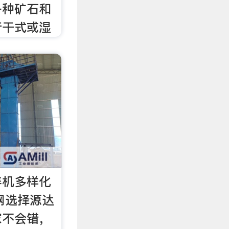
各种矿石和
行干式或湿
碎机多样化
备网选择源达
家不会错，