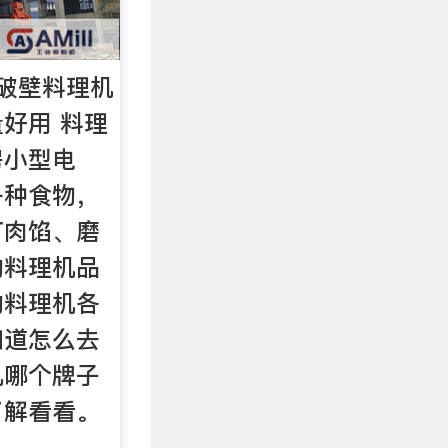
破壁料理机
好用 料理
房小型电
各种食物，
打肉馅、磨
的料理机品
的料理机各
知道怎么去
机哪个牌子
了解看看。