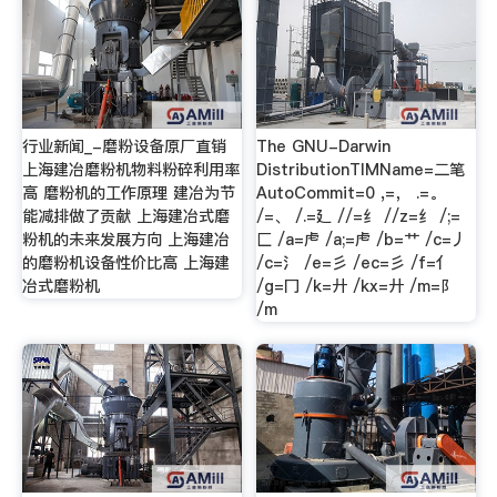
行业新闻_-磨粉设备原厂直销
The GNU-Darwin
上海建冶磨粉机物料粉碎利用率
DistributionTIMName=二笔
高 磨粉机的工作原理 建冶为节
AutoCommit=0 ,=， .=。
能减排做了贡献 上海建冶式磨
/=、 /.=廴 //=纟 //z=纟 /;=
粉机的未来发展方向 上海建冶
匚 /a=虍 /a;=虍 /b=艹 /c=丿
的磨粉机设备性价比高 上海建
/c=氵 /e=彡 /ec=彡 /f=亻
冶式磨粉机
/g=冂 /k=廾 /kx=廾 /m=阝
/m