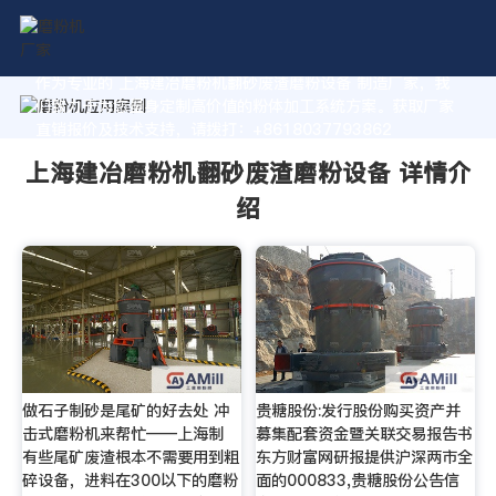
作为专业的 上海建冶磨粉机翻砂废渣磨粉设备 制造厂家，我
们致力于为您量身定制高价值的粉体加工系统方案。获取厂家
直销报价及技术支持，请拨打：+8618037793862
上海建冶磨粉机翻砂废渣磨粉设备 详情介
绍
做石子制砂是尾矿的好去处 冲
贵糖股份:发行股份购买资产并
击式磨粉机来帮忙——上海制
募集配套资金暨关联交易报告书
有些尾矿废渣根本不需要用到粗
东方财富网研报提供沪深两市全
碎设备，进料在300以下的磨粉
面的000833,贵糖股份公告信