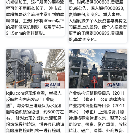
机能够加工，这样所需的磨粉流
息，时间提供000833,贵糖股
程可能不用那么长了。 冲击式
份,新公告，深入解析000833,
磨粉机是这个流程中常用到的磨
贵糖股份,新变化、重大事项。
粉设备，主要用于将40mm以下
大程度减少个人投资者与机构之
的尾矿做成机制砂，或用于40-
间信息上的差异，使个人投资者
31.5mm的骨料整形。
更早的了解到000833,贵糖股
份,基本面变化。
iqilu.com经现场查看，举报人
产业结构调整指导目录（2011
反映的沟内未发现“工业废
年本）（修正）-公司法律法规
渣”，沟旁有三堆疑似为水泥和
产业结构调整指导目录（2011
磨粉编织袋的垃圾，约500方左
年本）（修正）,上海投资并购
右。 针对发现的疑似水泥和磨
律师杨春宝律师收集、整理的公
粉编织袋的垃圾，博兴县已聘请
司设立、投资、资产重组、股权
危险废物检测机构—进行检测，
转让、破产、清算、外商投资、