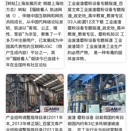
[转贴]上海发展历史 根据上海地
工业废渣磨粉设备专题报道_百
方志）转帖 【猫眼看人 凯迪网
度文库工业废渣磨粉设备专题报
络（），伴随中国互联网和网民
道_政史地_高中教育_教育专区
共同成长，从中国代网络论坛发
33人阅读|12次下载 工业废渣
轫，凯迪以“客观、公正、理
磨粉设备专题报道_政史地_高中
性、宽容”为宗旨，聚集了一千
教育_教育专区。磨粉机知识 工
多万中注册用户，已发展成为中
业废渣磨粉设备专题报道 工业
国具代表性的互联网UGC （用
废渣简介 工业废渣是工业生产
户生成内容）平台之一，其
的必然产物， 是一种有毒的固
中“猫眼看人”版块今已连续十
体废弃物。
年在全国所有社区论坛
产业结构调整指导目录(2011年
废渣 磨粉设备 目前我国约有目
本_2013年修正版)_百度文库产
前国内约有3亿多吨钢渣被废
业结构调整指导目录(2011年本
弃。 在工业行业当中经常制造