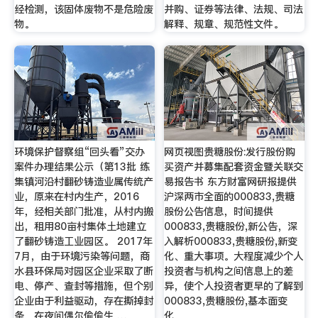
经检测，该固体废物不是危险废
并购、证券等法律、法规、司法
物。
解释、规章、规范性文件。
环境保护督察组“回头看”交办
网页视图贵糖股份:发行股份购
案件办理结果公示（第13批 练
买资产并募集配套资金暨关联交
集镇河沿村翻砂铸造业属传统产
易报告书 东方财富网研报提供
业，原来在村内生产，2016
沪深两市全面的000833,贵糖
年，经相关部门批准，从村内搬
股份公告信息，时间提供
出，租用80亩村集体土地建立
000833,贵糖股份,新公告，深
了翻砂铸造工业园区。 2017年
入解析000833,贵糖股份,新变
7月，由于环境污染等问题，商
化、重大事项。大程度减少个人
水县环保局对园区企业采取了断
投资者与机构之间信息上的差
电、停产、查封等措施，但个别
异，使个人投资者更早的了解到
企业由于利益驱动，存在撕掉封
000833,贵糖股份,基本面变
条，在夜间偶尔偷偷生 …
化。