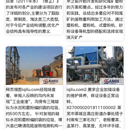
目录（2011年本）（修正）》
早之前开始开发和研究尾矿磨粉
的发布对各产业的建设项目进行
的方案和要点。经过多年的努力
了详细的划分,主要分为了鼓励
和实践，总结出多套应对不同尾
类、限制类、淘汰类三大类型,
矿的废物重利用加工方法。通过
对于今后产业结构调整,优化产
磨粉机、磨粉机、式磨粉机、砂
业结构具有指导性的意义.
粉设备等机型的搭配和选择实现
消灭矿产
网页视图iqilu.com经现场查
iqilu.com2.要求企业加强设备
看，举报人反映的沟内未发
的维护保养，保证设备正常运
现“工业废渣”，沟旁有三堆疑
转。
似为水泥和磨粉编织袋的垃圾，
X370000201811100002 莱
约500方左右。 针对发现的疑
芜市莱城区高庄街道办事处塔子
似水泥和磨粉编织袋的垃圾，博
村南有三家石灰厂，老板曹某、
兴县已聘请危险废物检测机构—
孟某行、高某登，无环评手续、