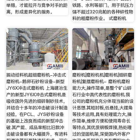
举措，才能拉开与竞争对手的距
铁路、水利等部门，用于抗压力
离，形成差异化的服务。
强不超过320兆帕的各种碎性物
料的粗磨粉作业。 式磨粉机
振动给料机超细磨粉机-冲击式
磨粉机|磨粉机机|磨粉机|细碎磨
磨粉机-鹅卵石砂粉设备-新型
粉机|复摆磨粉机- 磨粉机磨粉
JY6X冲击式磨粉机 上海建冶生
能力大,操作简单,是整个矿山碎
产的新型JY6X冲击式磨粉机是
石行业中具代表性的磨粉机.我
吸收国外先进的细碎制砂技术，
公司的磨粉机充分体现当前的设
并结合十多年的冲击破设计制造
计思想.其短肘板,低悬挂,大摆角
经验，在PCL、JYS砂粉设备
等技术运用,具有处理能力大,操
的基础上改良而成的新型冲击
作简单,维修方便和使用寿命长
破.其产能、成品率相比旧款冲
等特点,其优质钢板焊接,热处理
击破设备都有大幅提升，有进料
过的坚固机架,深受国内外客户