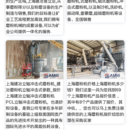
的生产区域,上海建冶是立足,从
磨粉机,式磨粉机,辊式磨粉机,冲
事磨粉筛分以及粉磨设备的生产
击式磨粉机,以及制沙机,洗砂机,
制造与销售,我们的目标是让矿
振动筛,雷蒙磨,超细磨粉机等设
业工艺流程更加高效,我们拥有
备。全国销售
磨粉机械的成套设备,可以为矿
业公司提供一体化的服务.
上海建冶立轴冲击式磨粉机_建
上海磨粉机价格上海磨粉机多少
冶磨粉机立轴冲击式参数_报价
钱？我们这里一共为您找到69
上海建冶立轴冲击式磨粉机
个上海磨粉机产品报价信息 ，
PCL立轴冲击式磨粉机，也是砂
其中有8个产品提供了报价，其
粉设备。是我公司专家在多年研
中低。，您也可以马上免费注册
制设备的基础上吸取美国同类产
提供您的上海磨粉机报价给您的
品的先进技术开发出的一种具有
潜在采购买家
国际先进水平的高能低耗设备，