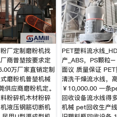
磨粉厂定制磨粉机找
PET塑料流水线_H
机厂商普堃按要求定
产_ABS，PS颗粒
6.00万厂家直销定制
面议 质量保证 PE
盘式磨粉机普堃机械
清洗干燥流水线，
万东莞供应商磨粉机定。
￥10,000.00 一条
塑料粉碎机木材粉碎
回收设备流水线得多
碎机液压钢筋切断机
机械 pet回收生产线 
,民用U型渠成型机
旧塑料瓶回收设备 10