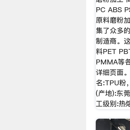
PC ABS 
原料磨粉加
集了众多
制造商。这
料PET PBT
PMMA等
详细页面。
名:TPU
(产地):东
工级别:热