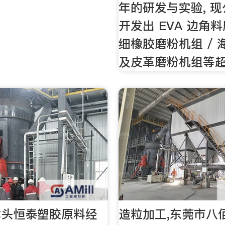
年的研发与实验, 
开发出 EVA 边角料
细橡胶磨粉机组 / 
及皮革磨粉机组等
木头恒泰塑胶原料经
造粒加工,东莞市八