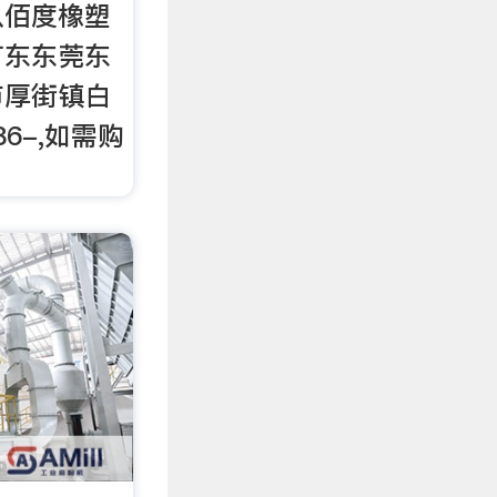
八佰度橡塑
广东东莞东
市厚街镇白
6-,如需购