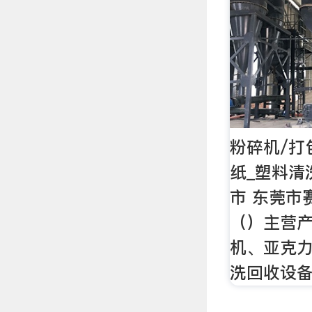
粉碎机/打
纸_塑料清
市 东莞市
（）主营产
机、亚克
洗回收设