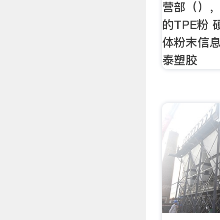
营部（）
的TPE粉 
体粉末信
泰塑胶