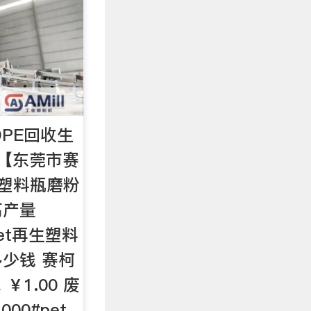
DPE回收生
–【东莞市赛
T塑料瓶磨粉
高产量
pet再生塑料
少钱 赛柯
￥1.00 废
00#pet