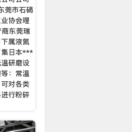
东莞市石碣
工业协会理
产商东莞瑞
司下属液氮
集日本***
低温研磨设
磨等：常温
，可对各类
料进行粉碎