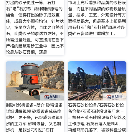
打出的砂子更胜一筹，石打
市场上充斥着多种品牌的砂粉设
石”与“石打铁”两种制砂原理的
备，而且不同品牌的砂粉设备质
结合，使得打出的砂子成效更
量、技术、工艺、外观设计等方
佳，成品大小颗粒均匀，针片状
面相差很大，但是基本上都是利
少，多呈立方体，且比之自然砂
用石打石”和“石打铁”原理对各
石，此类砂子的渗透力更好，不
类矿石资源进行磨粉加工。
所需过量处置，可直接用在当下
严格的建筑用砂工业中，因此不
论是从砂石品相，还是
制砂(沙)机设备-简介 砂粉设备
石英石砂粉设备/石英石砂粉设
详细讲解视频 砂粉设备成品粒
备价格/石英石砂粉设备厂家 -
型好，更干净，已经成为建筑用
- 机器石英石砂粉设备介绍以及
沙的主力军 砂粉设备，又名制
工作原理 石英石落入进料斗，
沙机，是我公司引进“石打
再经环形孔落下，被散料盘分成