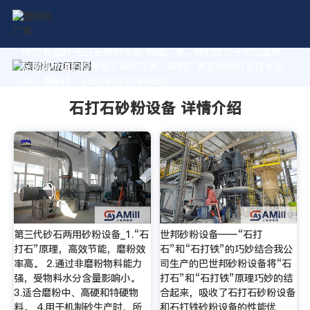
作为专业的 石打石砂粉设备 制造厂家，我们致力于为您量身
定制高价值的粉体加工系统方案。获取厂家直销报价及技术支
持，请拨打：+8618037793862
石打石砂粉设备 详情介绍
第三代砂石两用砂粉设备_1.“石
世邦砂粉设备——“石打
打石”原理，高效节能，磨粉效
石”和“石打铁”的巧妙结合我公
率高。 2.通过非磨粉物料能力
司生产的巴世邦砂粉设备将“石
强，受物料水分含量影响小。
打石”和“石打铁”原理巧妙的结
3.适合磨粉中、高硬和特硬物
合起来，吸收了石打石砂粉设备
料。 4.用于机制砂生产时，所
和石打铁砂粉设备的性能优