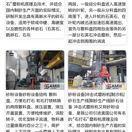
石”磨粉机原理及技术，并结合
两股。一股经分料盘进入高速旋
国内制砂生产方面的实际情况，
转的叶轮，另一股从分料盘的四
研制开发出具有高新水平的碎石
周落下，进入叶轮的石英石，在
设备，适用于软或中硬、高硬度
叶轮内被迅速加速后高速抛出，
以及脆性的各种岩石（石英石、
首先与散料盘四周自由落体的另
鹅卵石、石灰
一部分石英石冲击磨粉，然后一
起冲击到周围的涡流
砂粉设备砂粉设备结构 散料
砂粉设备|冲击式磨粉机|制沙机|
盘，方便石打石 和石打铁转换
砂石生产线|制砂生产线|砂石设
的两用散料盘。液压装置，液压
备 冲击式磨粉机又称砂粉设
开盖装置，方便检修维护。深腔
备，是我公司引进美国公司有名
转子，优化型转子流道，物料通
的“石打石”磨粉机原理及技
过量提高约百分之三十。周护
术，结合国内制砂生产方面的实
板，上下可调，一头磨损上下调
际情况，研制开发出具有国际水