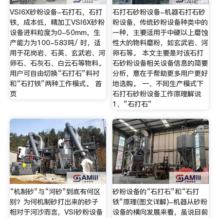
VSI6X砂粉设备-石打石，石打
石打石砂粉设备-机器石打石砂
铁，成本低，精加工VSI6X砂粉
粉设备，传统砂粉设备种类中的
设备进料粒度为0-50mm，生
一种，主要适用于中硬以上磨蚀
产能力为100-583吨/ 时，适
性大的物料磨粉，如玄武岩、河
用于花岗岩、石英、玄武岩、河
卵石等。 本文主要是对该石打
卵石、石灰石、白云石等物料。
石砂粉设备相关设备信息的简要
用户可自由切换“石打石”料衬
分析，意在于帮助更多用户更好
和“石打铁”两种工作模式。 首
地选购。 一、不同生产模式下
页
石打石砂粉设备工作原理解说
1、”石打石”
“机制砂”与“河砂”到底有何区
砂粉设备的“石打石”和“石打
别？为何机制砂打出来的砂子
铁”原理(图文详解)-机器从砂粉
相对于河沙而言，VSI砂粉设备
设备的横向发展来看，虽说目前