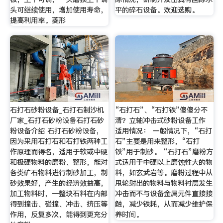
头可继续使用，增加使用寿命，
平的碎石设备。欢迎选购。
提高利用率。菱形
石打石砂粉设备_石打石制沙机
“石打石”、“石打铁”傻傻分不
厂家_石打石砂粉设备石打石砂
清？立轴冲击式砂粉设备工作
粉设备介绍 石打石砂粉设备，
适用情况： 一般情况下，“石打
因为采用石打石和石打铁两种工
石”主要是用来整形，“石打
作原理而得名，适用于软或中硬
铁”用于制砂。 “石打石”磨粉方
和极硬物料的磨粉、整形，能对
式适用于中硬以上磨蚀性大的物
各类矿石物料进行制砂加工，制
料，如玄武岩等。磨粉过程中从
砂效果好，产生的经济效益高，
甩轮射出的物料与物料衬层发生
加工物料时，一整块石料在内部
冲击而不与设备金属元件直接接
得到撞击、碰撞、冲击、挤压等
触，减少铁耗，从而减少维护保
作用，反复多次，能得到更充分
养时间。